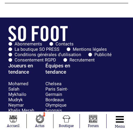
Abonnements
Contacts
La boutique SO PRESS
Mentions légales
Conditions générales d'utilisation
Publicité
Consentement RGPD
Recrutement
Joueurs en
Équipes en
tendance
tendance
Mohamed
Chelsea
Salah
Paris Saint-
Mykhailo
Germain
Mudryk
Bordeaux
Neymar
Olympique
Khalis Merah
lyonnais
6
Loïs Openda
FIFA
Moussa
Real Madrid
Niakhaté
RC Strasbourg
Accueil
Actus
Boutique
Forum
Menu
Nicolás
AC Milan