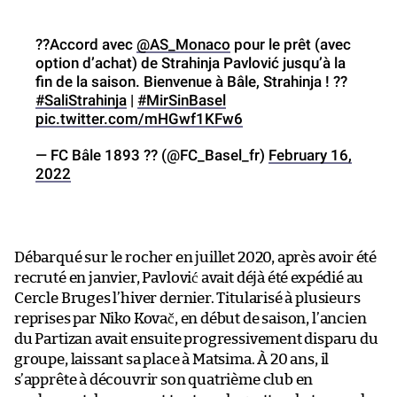
??Accord avec
@AS_Monaco
pour le prêt (avec
option d’achat) de Strahinja Pavlović jusqu’à la
fin de la saison. Bienvenue à Bâle, Strahinja ! ??
#SaliStrahinja
|
#MirSinBasel
pic.twitter.com/mHGwf1KFw6
— FC Bâle 1893 ?? (@FC_Basel_fr)
February 16,
2022
Débarqué sur le rocher en juillet 2020, après avoir été
recruté en janvier, Pavlović avait déjà été expédié au
Cercle Bruges l’hiver dernier. Titularisé à plusieurs
reprises par Niko Kovač, en début de saison, l’ancien
du Partizan avait ensuite progressivement disparu du
groupe, laissant sa place à Matsima. À 20 ans, il
s’apprête à découvrir son quatrième club en