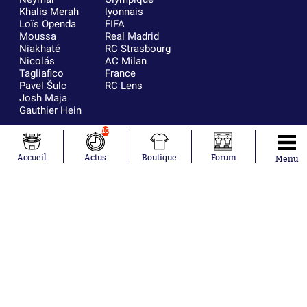
Khalis Merah
lyonnais
Loïs Openda
FIFA
Moussa
Real Madrid
Niakhaté
RC Strasbourg
Nicolás
AC Milan
Tagliafico
France
Pavel Šulc
RC Lens
Josh Maja
Gauthier Hein
10
Accueil
Actus
Boutique
Forum
Menu