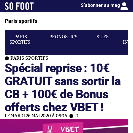
S’abonner au mag
Paris sportifs
PARIS
PRONOSTICS
SITES
C
SPORTIFS
INT
PARIS SPORTIFS
Spécial reprise : 10€
GRATUIT sans sortir la
CB + 100€ de Bonus
offerts chez VBET !
LE MARDI 26 MAI 2020 À 09:06
0