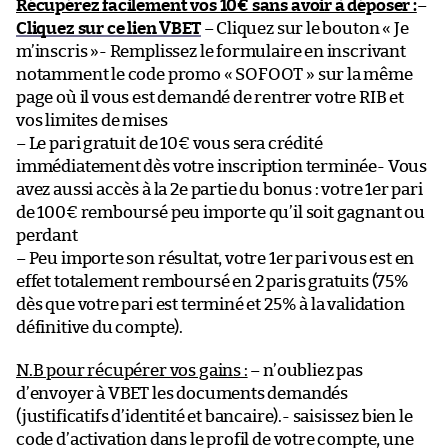
Récupérez facilement vos 10€ sans avoir à déposer :
–
Cliquez sur ce lien VBET
– Cliquez sur le bouton « Je
m’inscris »- Remplissez le formulaire en inscrivant
notamment le code promo « SOFOOT » sur la même
page où il vous est demandé de rentrer votre RIB et
vos limites de mises
– Le pari gratuit de 10€ vous sera crédité
immédiatement dès votre inscription terminée- Vous
avez aussi accès à la 2e partie du bonus : votre 1er pari
de 100€ remboursé peu importe qu’il soit gagnant ou
perdant
– Peu importe son résultat, votre 1er pari vous est en
effet totalement remboursé en 2 paris gratuits (75%
dès que votre pari est terminé et 25% à la validation
définitive du compte).
N.B pour récupérer vos gains :
– n’oubliez pas
d’envoyer à VBET les documents demandés
(justificatifs d’identité et bancaire).- saisissez bien le
code d’activation dans le profil de votre compte, une