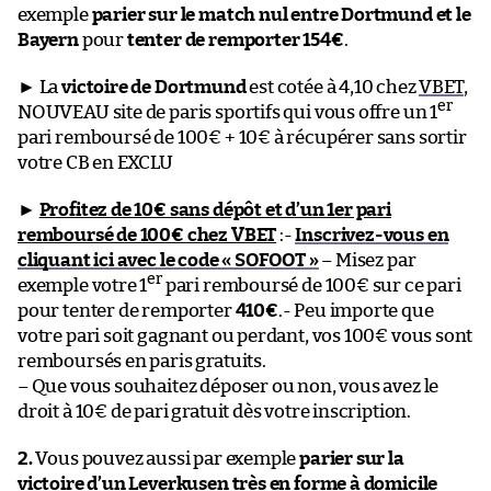
exemple
parier sur le match nul entre Dortmund et le
Bayern
pour
tenter de remporter 154€
.
► La
victoire de Dortmund
est cotée à 4,10 chez
VBET
,
er
NOUVEAU site de paris sportifs qui vous offre un 1
pari remboursé de 100€ + 10€ à récupérer sans sortir
votre CB en EXCLU
►
Profitez de 10€ sans dépôt et d’un 1er pari
remboursé de 100€ chez VBET
:-
Inscrivez-vous en
cliquant ici avec le code « SOFOOT »
– Misez par
er
exemple votre 1
pari remboursé de 100€ sur ce pari
pour tenter de remporter
410€
.- Peu importe que
votre pari soit gagnant ou perdant, vos 100€ vous sont
remboursés en paris gratuits.
– Que vous souhaitez déposer ou non, vous avez le
droit à 10€ de pari gratuit dès votre inscription.
2.
Vous pouvez aussi par exemple
parier sur la
victoire d’un Leverkusen très en forme à domicile