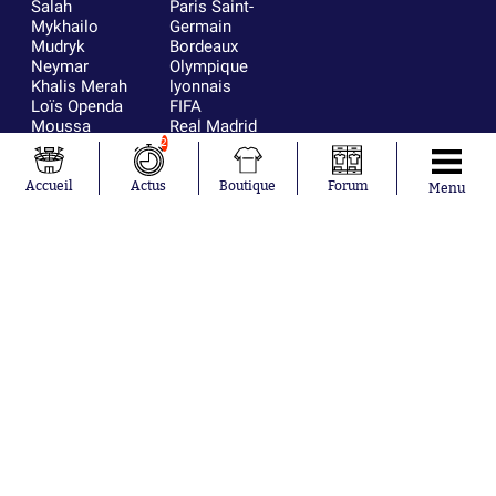
Salah
Paris Saint-
Mykhailo
Germain
Mudryk
Bordeaux
Neymar
Olympique
Khalis Merah
lyonnais
Loïs Openda
FIFA
Moussa
Real Madrid
Niakhaté
RC Strasbourg
2
Nicolás
AC Milan
Tagliafico
France
Accueil
Actus
Boutique
Forum
Menu
Pavel Šulc
RC Lens
Josh Maja
Gauthier Hein