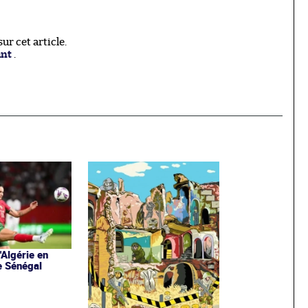
r cet article.
ant
.
'Algérie en
le Sénégal