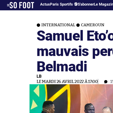
Actus
Paris Sportifs 🔞
S'abonner
Le Magazi
INTERNATIONAL
CAMEROUN
Samuel Eto’o
mauvais per
Belmadi
LB
LE MARDI 26 AVRIL 2022 À 17:00
1