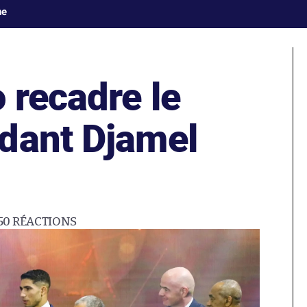
ne
 recadre le
dant Djamel
50
RÉACTIONS