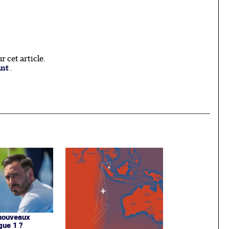
 cet article.
ant
.
 nouveaux
gue 1 ?