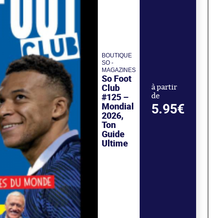
BOUTIQUE
SO -
MAGAZINES
So Foot
Club
à partir
#125 –
de
Mondial
5.95€
2026,
Ton
Guide
Ultime