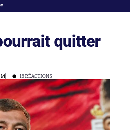
ne
ourrait quitter
:14
18
RÉACTIONS