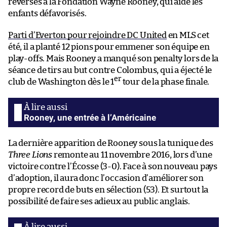
reversés à la Fondation Wayne Rooney, qui aide les
enfants défavorisés.
Parti d’Everton pour rejoindre DC United
en MLS cet
été, il a planté 12 pions pour emmener son équipe en
play-offs. Mais Rooney a manqué son penalty lors de la
séance de tirs au but contre Colombus, qui a éjecté le
er
club de Washington dès le 1
tour de la phase finale.
Rooney, une entrée à l’Américaine
La dernière apparition de Rooney sous la tunique des
Three Lions
remonte au 11 novembre 2016, lors d’une
victoire contre l’Écosse (3-0). Face à son nouveau pays
d’adoption, il aura donc l’occasion d’améliorer son
propre record de buts en sélection (53). Et surtout la
possibilité de faire ses adieux au public anglais.