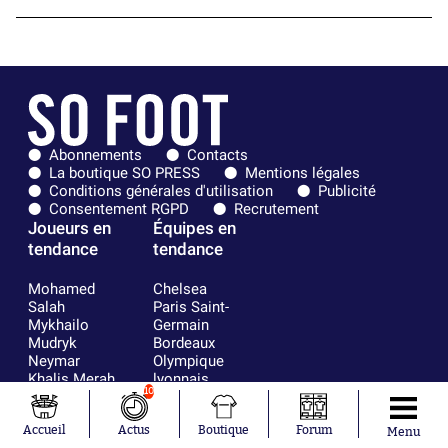
Abonnements
Contacts
La boutique SO PRESS
Mentions légales
Conditions générales d'utilisation
Publicité
Consentement RGPD
Recrutement
Joueurs en
Équipes en
tendance
tendance
Mohamed
Chelsea
Salah
Paris Saint-
Mykhailo
Germain
Mudryk
Bordeaux
Neymar
Olympique
Khalis Merah
lyonnais
10
Loïs Openda
FIFA
Moussa
Real Madrid
Niakhaté
RC Strasbourg
Accueil
Actus
Boutique
Forum
Menu