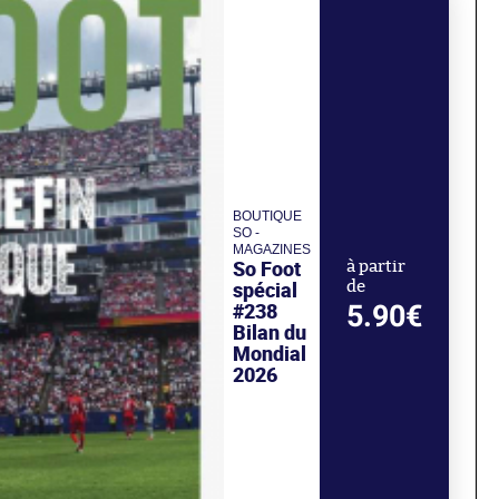
BOUTIQUE
SO -
MAGAZINES
So Foot
à partir
spécial
de
#238
5.90€
Bilan du
Mondial
2026