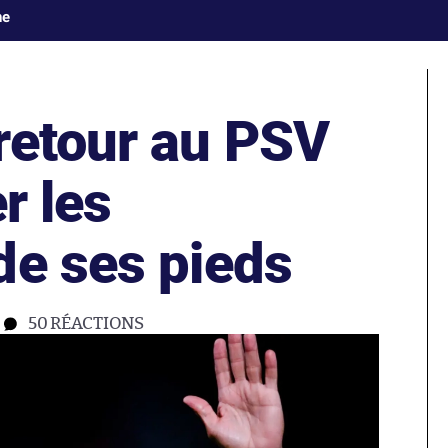
ne
retour au PSV
r les
de ses pieds
50
RÉACTIONS