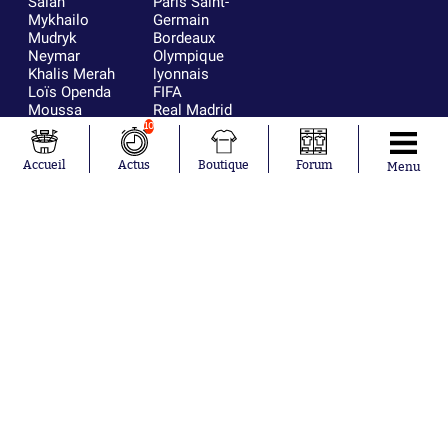
Salah
Paris Saint-
Mykhailo
Germain
Mudryk
Bordeaux
Neymar
Olympique
Khalis Merah
lyonnais
Loïs Openda
FIFA
Moussa
Real Madrid
Niakhaté
RC Strasbourg
10
Nicolás
AC Milan
Tagliafico
France
Accueil
Actus
Boutique
Forum
Menu
Pavel Šulc
RC Lens
Josh Maja
Gauthier Hein