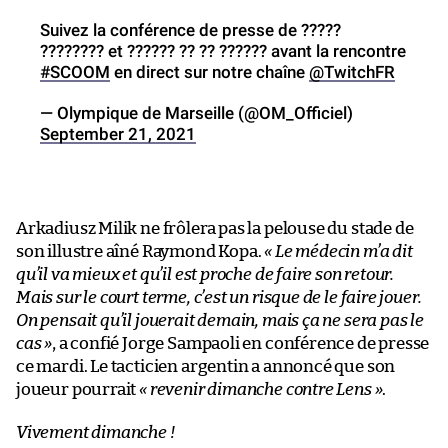
Suivez la conférence de presse de ?????
???????? et ?????? ?? ?? ?????? avant la rencontre
#SCOOM
en direct sur notre chaîne
@TwitchFR
— Olympique de Marseille (@OM_Officiel)
September 21, 2021
Arkadiusz Milik ne frôlera pas la pelouse du stade de
son illustre aîné Raymond Kopa.
« Le médecin m’a dit
qu’il va mieux et qu’il est proche de faire son retour.
Mais sur le court terme, c’est un risque de le faire jouer.
On pensait qu’il jouerait demain, mais ça ne sera pas le
cas »
, a confié Jorge Sampaoli en conférence de presse
ce mardi. Le tacticien argentin a annoncé que son
joueur pourrait
« revenir dimanche contre Lens »
.
Vivement dimanche !