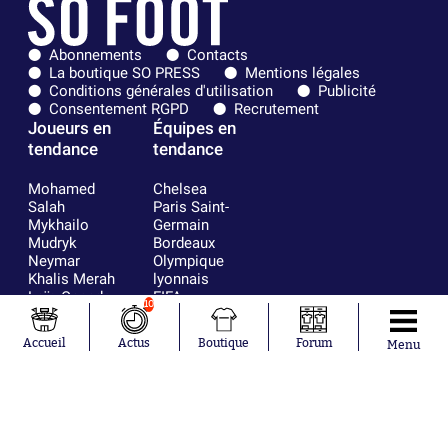
Abonnements
Contacts
La boutique SO PRESS
Mentions légales
Conditions générales d'utilisation
Publicité
Consentement RGPD
Recrutement
Joueurs en
Équipes en
tendance
tendance
Mohamed
Chelsea
Salah
Paris Saint-
Mykhailo
Germain
Mudryk
Bordeaux
Neymar
Olympique
Khalis Merah
lyonnais
Loïs Openda
FIFA
10
Moussa
Real Madrid
Niakhaté
RC Strasbourg
Accueil
Actus
Boutique
Forum
Menu
Nicolás
AC Milan
Tagliafico
France
Pavel Šulc
RC Lens
Josh Maja
Gauthier Hein