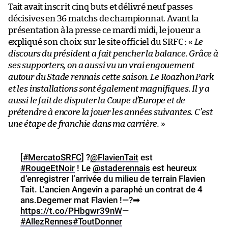
Tait avait inscrit cinq buts et délivré neuf passes
décisives en 36 matchs de championnat. Avant la
présentation à la presse ce mardi midi, le joueur a
expliqué son choix sur le site officiel du SRFC : «
Le
discours du président a fait pencher la balance. Grâce à
ses supporters, on a aussi vu un vrai engouement
autour du Stade rennais cette saison. Le Roazhon Park
et les installations sont également magnifiques. Il y a
aussi le fait de disputer la Coupe d’Europe et de
prétendre à encore la jouer les années suivantes. C’est
une étape de franchie dans ma carrière.
»
[
#MercatoSRFC
] ?
@FlavienTait
est
#RougeEtNoir
! Le
@staderennais
est heureux
d’enregistrer l’arrivée du milieu de terrain Flavien
Tait. L’ancien Angevin a paraphé un contrat de 4
ans.Degemer mat Flavien !—?➡
https://t.co/PHbgwr39nW
—
#AllezRennes
#ToutDonner