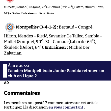
e
e
Munetsi, Romao (Dingomé, 27
) – Doumia (Suk, 76
), Cafaro, Mbuku (Donis,
e
61
) – Oudin.
Entraîneur :
David Guion.
Montpellier (3-4-1-2) :
Bertaud – Congré,
Hilton, Mendes – Ristić, Savanier, Le Tallec, Sambia –
e
e
Mollet (Souquet, 90
+3) – Camara (Laborde, 64
),
e
Škuletić (Delort, 64
).
Entraîneur :
Michel Der
Zakarian.
L'ancien Montpelliérain Junior Sambia retrouve un
club en Ligue 2
AD
Commentaires
Les membres ont posté 7 commentaires sur cet article.
Participez à la discussion
en vous connectant
.