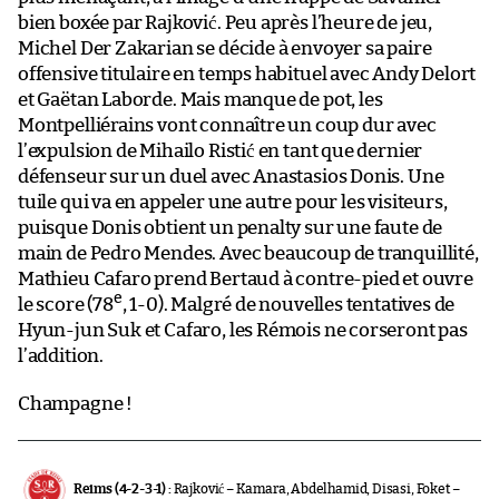
bien boxée par Rajković. Peu après l’heure de jeu,
Michel Der Zakarian se décide à envoyer sa paire
offensive titulaire en temps habituel avec Andy Delort
et Gaëtan Laborde. Mais manque de pot, les
Montpelliérains vont connaître un coup dur avec
l’expulsion de Mihailo Ristić en tant que dernier
défenseur sur un duel avec Anastasios Donis. Une
tuile qui va en appeler une autre pour les visiteurs,
puisque Donis obtient un penalty sur une faute de
main de Pedro Mendes. Avec beaucoup de tranquillité,
Mathieu Cafaro prend Bertaud à contre-pied et ouvre
e
le score (78
, 1-0). Malgré de nouvelles tentatives de
Hyun-jun Suk et Cafaro, les Rémois ne corseront pas
l’addition.
Champagne !
Reims (4-2-3-1) :
Rajković – Kamara, Abdelhamid, Disasi, Foket –