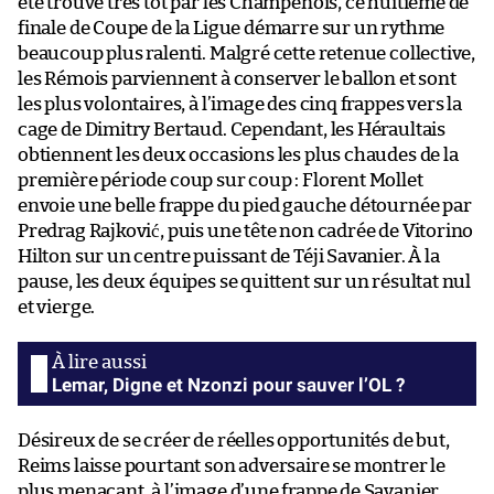
été trouvé très tôt par les Champenois, ce huitième de
finale de Coupe de la Ligue démarre sur un rythme
beaucoup plus ralenti. Malgré cette retenue collective,
les Rémois parviennent à conserver le ballon et sont
les plus volontaires, à l’image des cinq frappes vers la
cage de Dimitry Bertaud. Cependant, les Héraultais
obtiennent les deux occasions les plus chaudes de la
première période coup sur coup : Florent Mollet
envoie une belle frappe du pied gauche détournée par
Predrag Rajković, puis une tête non cadrée de Vitorino
Hilton sur un centre puissant de Téji Savanier. À la
pause, les deux équipes se quittent sur un résultat nul
et vierge.
Lemar, Digne et Nzonzi pour sauver l’OL ?
Désireux de se créer de réelles opportunités de but,
Reims laisse pourtant son adversaire se montrer le
plus menaçant, à l’image d’une frappe de Savanier