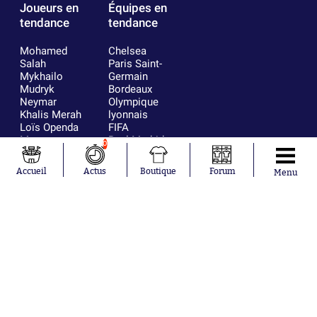
Joueurs en
Équipes en
tendance
tendance
Mohamed
Chelsea
Salah
Paris Saint-
Mykhailo
Germain
Mudryk
Bordeaux
Neymar
Olympique
Khalis Merah
lyonnais
Loïs Openda
FIFA
Moussa
Real Madrid
0
Niakhaté
RC Strasbourg
Nicolás
AC Milan
Accueil
Actus
Boutique
Forum
Menu
Tagliafico
France
Pavel Šulc
RC Lens
Josh Maja
Gauthier Hein