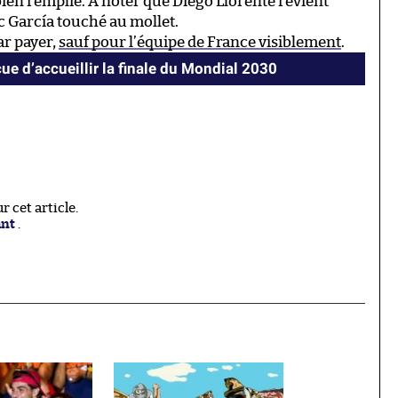
 bien remplie. À noter que Diego Llorente revient
ic García touché au mollet.
ar payer,
sauf pour l’équipe de France visiblement
.
ue d’accueillir la finale du Mondial 2030
 cet article.
ant
.