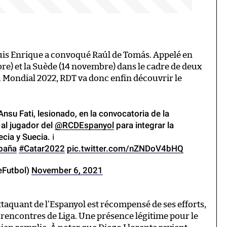
Luis Enrique a convoqué Raúl de Tomás. Appelé en
bre) et la Suède (14 novembre) dans le cadre de deux
u Mondial 2022, RDT va donc enfin découvrir le
nsu Fati, lesionado, en la convocatoria de la
al jugador del
@RCDEspanyol
para integrar la
ia y Suecia. ℹ️
paña
#Catar2022
pic.twitter.com/nZNDoV4bHQ
eFutbol)
November 6, 2021
ttaquant de l’Espanyol est récompensé de ses efforts,
ze rencontres de Liga. Une présence légitime pour le