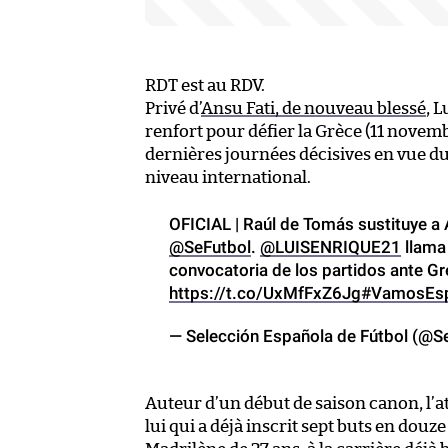
RDT est au RDV.
Privé d’
Ansu Fati, de nouveau blessé
, 
renfort pour défier la Grèce (11 novem
dernières journées décisives en vue d
niveau international.
OFICIAL | Raúl de Tomás sustituye a A
@SeFutbol
.
@LUISENRIQUE21
llama 
convocatoria de los partidos ante Grec
https://t.co/UxMfFxZ6Jg
#VamosEs
— Selección Española de Fútbol (@S
Auteur d’un début de saison canon, l’a
lui qui a déjà inscrit sept buts en dou