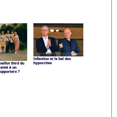
Infantino et le bal des
hypocrites
illot third du
enté à un
upporters ?