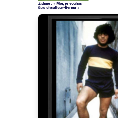
Zidane : « Moi, je voulais
être chauffeur-livreur »