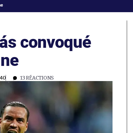
ne
más convoqué
gne
:40
13
RÉACTIONS