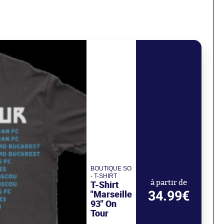
BOUTIQUE SO
- T-SHIRT
T-Shirt
à partir de
34.99€
"Marseille
93" On
Tour