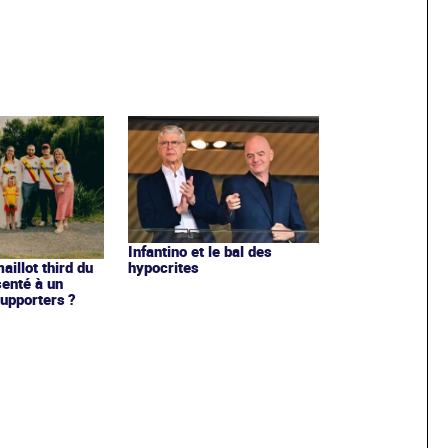
Infantino et le bal des
hypocrites
illot third du
enté à un
upporters ?