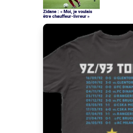
Zidane : « Moi, je voulais
être chauffeur-livreur »