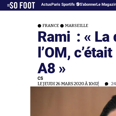
Actus
Paris Sportifs 🔞
S'abonner
Le Magazi
FRANCE
MARSEILLE
Rami : « La
l’OM, c’était
A8 »
CS
LE JEUDI 26 MARS 2020 À 10:02
2