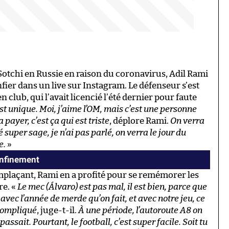
Sotchi en Russie en raison du coronavirus, Adil Rami
nfier dans un live sur Instagram. Le défenseur s’est
club, qui l’avait licencié l’été dernier pour faute
st unique. Moi, j’aime l’OM, mais c’est une personne
a payer, c’est ça qui est triste
, déplore Rami.
On verra
té super sage, je n’ai pas parlé, on verra le jour du
e.
»
onfinement
mplaçant, Rami en a profité pour se remémorer les
re. «
Le mec (Álvaro) est pas mal, il est bien, parce que
 avec l’année de merde qu’on fait, et avec notre jeu, ce
 compliqué
, juge-t-il.
À une période, l’autoroute A8 on
 passait. Pourtant, le football, c’est super facile. Soit tu