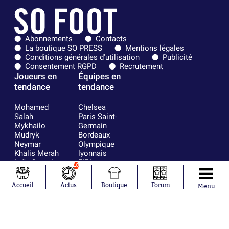
Abonnements
Contacts
La boutique SO PRESS
Mentions légales
Conditions générales d'utilisation
Publicité
Consentement RGPD
Recrutement
Joueurs en
Équipes en
tendance
tendance
Mohamed
Chelsea
Salah
Paris Saint-
Mykhailo
Germain
Mudryk
Bordeaux
Neymar
Olympique
Khalis Merah
lyonnais
Loïs Openda
FIFA
10
Moussa
Real Madrid
Niakhaté
RC Strasbourg
Accueil
Actus
Boutique
Forum
Menu
Nicolás
AC Milan
Tagliafico
France
Pavel Šulc
RC Lens
Josh Maja
Gauthier Hein