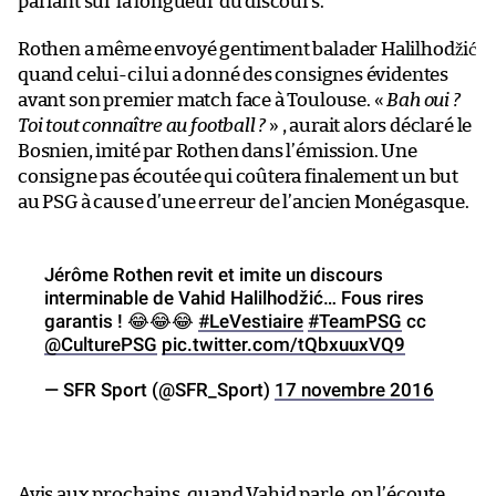
pariant sur la longueur du discours.
Rothen a même envoyé gentiment balader Halilhodžić
quand celui-ci lui a donné des consignes évidentes
avant son premier match face à Toulouse. «
Bah oui ?
Toi tout connaître au football ?
» , aurait alors déclaré le
Bosnien, imité par Rothen dans l’émission. Une
consigne pas écoutée qui coûtera finalement un but
au PSG à cause d’une erreur de l’ancien Monégasque.
Jérôme Rothen revit et imite un discours
interminable de Vahid Halilhodžić… Fous rires
garantis ! 😂😂😂
#LeVestiaire
#TeamPSG
cc
@CulturePSG
pic.twitter.com/tQbxuuxVQ9
— SFR Sport (@SFR_Sport)
17 novembre 2016
Avis aux prochains, quand Vahid parle, on l’écoute.