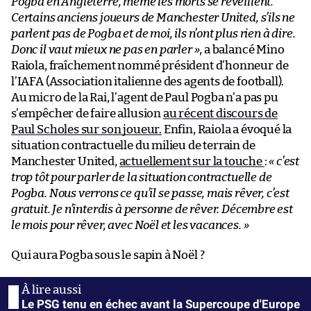
Pogba en Angleterre, même les morts se réveillent.
Certains anciens joueurs de Manchester United, s’ils ne
parlent pas de Pogba et de moi, ils n’ont plus rien à dire.
Donc il vaut mieux ne pas en parler »
, a balancé Mino
Raiola, fraîchement nommé président d’honneur de
l’IAFA (Association italienne des agents de football).
Au micro de la Rai, l’agent de Paul Pogba n’a pas pu
s’empêcher de faire allusion
au récent discours de
Paul Scholes sur son joueur.
Enfin, Raiola a évoqué la
situation contractuelle du milieu de terrain de
Manchester United,
actuellement sur la touche
:
« c’est
trop tôt pour parler de la situation contractuelle de
Pogba. Nous verrons ce qu’il se passe, mais rêver, c’est
gratuit. Je n’interdis à personne de rêver. Décembre est
le mois pour rêver, avec Noël et les vacances. »
Qui aura Pogba sous le sapin à Noël ?
Le PSG tenu en échec avant la Supercoupe d'Europe