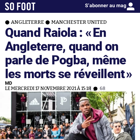
S’abonner au mag
ANGLETERRE
MANCHESTER UNITED
Quand Raiola : «
En
Angleterre, quand on
parle de Pogba, même
les morts se réveillent
»
MD
LE MERCREDI 17 NOVEMBRE 2021 À 15:18
68