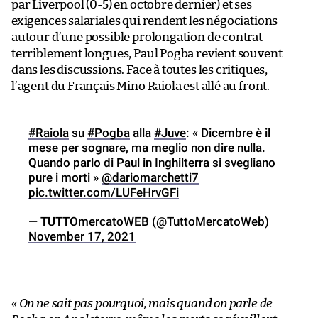
par Liverpool (0-5) en octobre dernier) et ses
exigences salariales qui rendent les négociations
autour d’une possible prolongation de contrat
terriblement longues, Paul Pogba revient souvent
dans les discussions. Face à toutes les critiques,
l’agent du Français Mino Raiola est allé au front.
#Raiola
su
#Pogba
alla
#Juve
: « Dicembre è il
mese per sognare, ma meglio non dire nulla.
Quando parlo di Paul in Inghilterra si svegliano
pure i morti »
@dariomarchetti7
pic.twitter.com/LUFeHrvGFi
— TUTTOmercatoWEB (@TuttoMercatoWeb)
November 17, 2021
« On ne sait pas pourquoi, mais quand on parle de