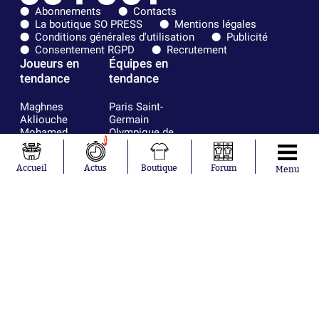
Abonnements
Contacts
La boutique SO PRESS
Mentions légales
Conditions générales d'utilisation
Publicité
Consentement RGPD
Recrutement
Joueurs en
Équipes en
tendance
tendance
Maghnes
Paris Saint-
Akliouche
Germain
Mohamed
Olympique de
1
Salah
Marseille
Lionel Messi
Real Madrid
Accueil
Actus
Boutique
Forum
Ferrán Torres
FIFA
Menu
Kilian Corredor
Olympique
Franco
lyonnais
Mastantuono
AS Monaco
Orel Mangala
FC Barcelone
Rio Mavuba
Argentine
Rodri
RC Strasbourg
Mika Godts
Trabzonspor