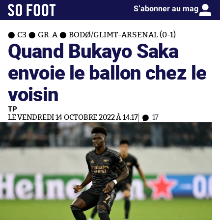
S’abonner au mag
C3
GR. A
BODØ/GLIMT-ARSENAL (0-1)
Quand Bukayo Saka
envoie le ballon chez le
voisin
TP
LE VENDREDI 14 OCTOBRE 2022 À 14:17
17