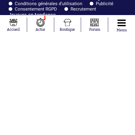
Conditions générales d'utilisation
Publicité
Consentement RGPD
Recrutement
Joueurs en tendance
0
Maghnes Akliouche
Accueil
Actus
Boutique
Forum
Menu
Mohamed Salah
Lionel Messi
Ferrán Torres
Kilian Corredor
Franco Mastantuono
Orel Mangala
Rio Mavuba
Rodri
Mika Godts
Équipes en tendance
Paris Saint-Germain
Olympique de Marseille
Real Madrid
FIFA
Olympique lyonnais
AS Monaco
FC Barcelone