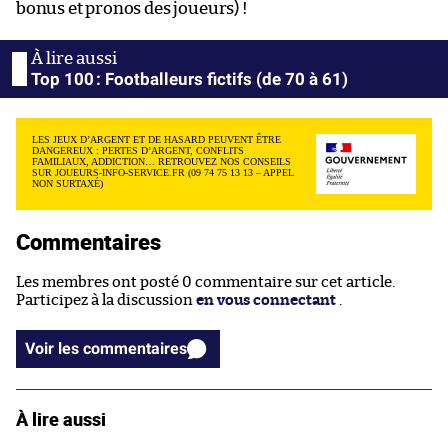
bonus et pronos des joueurs) !
Top 100 : Footballeurs fictifs (de 70 à 61)
LES JEUX D’ARGENT ET DE HASARD PEUVENT ÊTRE
DANGEREUX : PERTES D’ARGENT, CONFLITS
FAMILIAUX, ADDICTION… RETROUVEZ NOS CONSEILS
SUR JOUEURS-INFO-SERVICE.FR (09 74 75 13 13 – APPEL
NON SURTAXÉ)
Commentaires
Les membres ont posté 0 commentaire sur cet article.
Participez à la discussion
en vous connectant
.
Voir les commentaires
À lire aussi