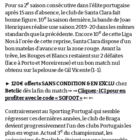
e
Pour sa 2
saison consécutive dans l’élite portugaise
après 15 ans d’absence, le club de Santa Clara fait
e
bonne figure. 10
la saison dernière, la bande de Joao
Henriques réalise une saison 2019-20 dans les mêmes
e
standards que la précédente. Encore 10
de cette Liga
Nos à l’orée de cette reprise, Santa Clara dispose d’un
bon matelas d’avance sur la zone rouge. Avant la
trêve, les Rouges et Blancs restaient sur 2 défaites
(face à Porto et Moreirense) et un bon match nul
obtenu sur la pelouse de Gil Vicente (1-1).
►
120€ offerts SANS CONDITION & EN EXCLU
chez
Betclic
dès la fin du match⇒ ⇒
Cliquez-ICI pour en
profiter avec le code « SOFOOT »
⇐ ⇐
Contrairement au Sporting Portugal qui semble
régresser ces dernières années, le club de Braga
devient progressivement l’un des clubs Portugais les
e
plus en vogue. Actuel 3
du championnat, les