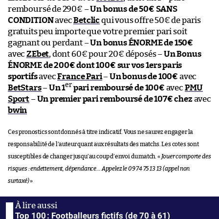
remboursé de 290€ –
Un bonus de 50€ SANS
CONDITION
avec
Betclic
qui vous offre 50€ de paris
gratuits peu importe que votre premier pari soit
gagnant ou perdant –
Un bonus ÉNORME de 150€
avec
ZEbet
, dont 60€ pour 20€ déposés –
Un Bonus
ÉNORME de 200€ dont 100€ sur vos 1ers paris
sportifs
avec
France Pari
–
Un bonus de 100€
avec
er
BetStars
–
Un 1
pari remboursé de 100€
avec
PMU
Sport
–
Un premier pari remboursé de 107€ chez
avec
bwin
Ces pronostics sont donnés à titre indicatif. Vous ne saurez engager la
responsabilité de l’auteur quant aux résultats des matchs. Les cotes sont
susceptibles de changer jusqu’au coup d’envoi du match. «
Jouer comporte des
risques : endettement, dépendance… Appelez le 09 74 75 13 13 (appel non
surtaxé)
»
Top 100 : Footballeurs fictifs (de 70 à 61)