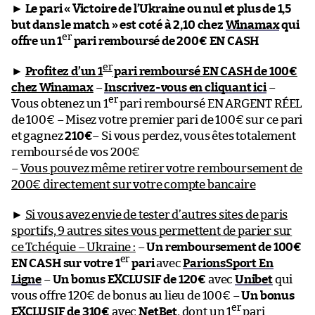
►
Le pari « Victoire de l’Ukraine ou nul et plus de 1,5
but dans le match » est coté à 2,10 chez
Winamax
qui
er
offre un 1
pari remboursé de 200€ EN CASH
er
►
Profitez d’un 1
pari remboursé EN CASH de 100€
chez Winamax
–
Inscrivez-vous en cliquant ici
–
er
Vous obtenez un 1
pari remboursé EN ARGENT RÉEL
de 100€ – Misez votre premier pari de 100€ sur ce pari
et gagnez
210€
– Si vous perdez, vous êtes totalement
remboursé de vos 200€
–
Vous pouvez même retirer votre remboursement de
200€ directement sur votre compte bancaire
►
Si vous avez envie de tester d’autres sites de paris
sportifs, 9 autres sites vous permettent de parier sur
ce Tchéquie – Ukraine :
–
Un remboursement de 100€
er
EN CASH sur votre 1
pari
avec
ParionsSport En
Ligne
–
Un bonus EXCLUSIF de 120€
avec
Unibet
qui
vous offre 120€ de bonus au lieu de 100€ –
Un bonus
er
EXCLUSIF de 310€
avec
NetBet
, dont un 1
pari