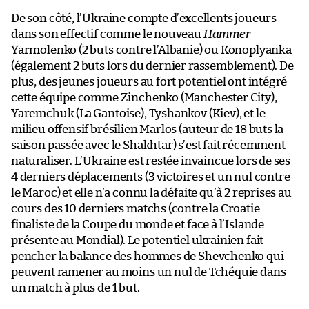
De son côté, l’Ukraine compte d’excellents joueurs
dans son effectif comme le nouveau
Hammer
Yarmolenko (2 buts contre l’Albanie) ou Konoplyanka
(également 2 buts lors du dernier rassemblement). De
plus, des jeunes joueurs au fort potentiel ont intégré
cette équipe comme Zinchenko (Manchester City),
Yaremchuk (La Gantoise), Tyshankov (Kiev), et le
milieu offensif brésilien Marlos (auteur de 18 buts la
saison passée avec le Shakhtar) s’est fait récemment
naturaliser. L’Ukraine est restée invaincue lors de ses
4 derniers déplacements (3 victoires et un nul contre
le Maroc) et elle n’a connu la défaite qu’à 2 reprises au
cours des 10 derniers matchs (contre la Croatie
finaliste de la Coupe du monde et face à l’Islande
présente au Mondial). Le potentiel ukrainien fait
pencher la balance des hommes de Shevchenko qui
peuvent ramener au moins un nul de Tchéquie dans
un match à plus de 1 but.