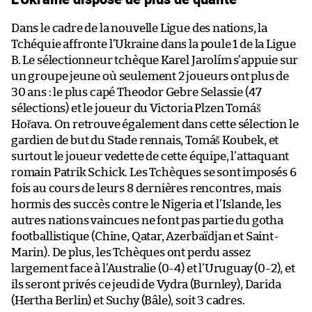
Dans le cadre de la nouvelle Ligue des nations, la
Tchéquie affronte l’Ukraine dans la poule 1 de la Ligue
B. Le sélectionneur tchèque Karel Jarolím s’appuie sur
un groupe jeune où seulement 2 joueurs ont plus de
30 ans : le plus capé Theodor Gebre Selassie (47
sélections) et le joueur du Victoria Plzen Tomáš
Hořava. On retrouve également dans cette sélection le
gardien de but du Stade rennais, Tomáš Koubek, et
surtout le joueur vedette de cette équipe, l’attaquant
romain Patrik Schick. Les Tchèques se sont imposés 6
fois au cours de leurs 8 dernières rencontres, mais
hormis des succès contre le Nigeria et l’Islande, les
autres nations vaincues ne font pas partie du gotha
footballistique (Chine, Qatar, Azerbaïdjan et Saint-
Marin). De plus, les Tchèques ont perdu assez
largement face à l’Australie (0-4) et l’Uruguay (0-2), et
ils seront privés ce jeudi de Vydra (Burnley), Darida
(Hertha Berlin) et Suchy (Bâle), soit 3 cadres.