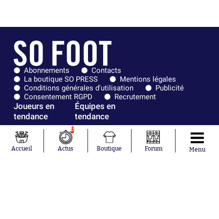
Abonnements
Contacts
La boutique SO PRESS
Mentions légales
Conditions générales d'utilisation
Publicité
Consentement RGPD
Recrutement
Joueurs en
Équipes en
tendance
tendance
0
Mohamed
Chelsea
Salah
Paris Saint-
Accueil
Actus
Boutique
Forum
Menu
Mykhailo
Germain
Mudryk
Bordeaux
Neymar
Olympique
Khalis Merah
lyonnais
Loïs Openda
FIFA
Moussa
Real Madrid
Niakhaté
RC Strasbourg
Nicolás
AC Milan