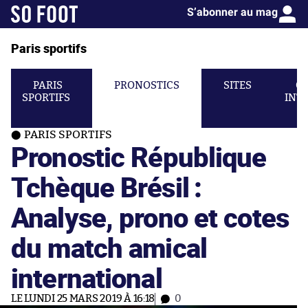
S’abonner au mag
Paris sportifs
PARIS
PRONOSTICS
SITES
C
SPORTIFS
INT
PARIS SPORTIFS
Pronostic République
Tchèque Brésil :
Analyse, prono et cotes
du match amical
international
LE LUNDI 25 MARS 2019 À 16:18
0