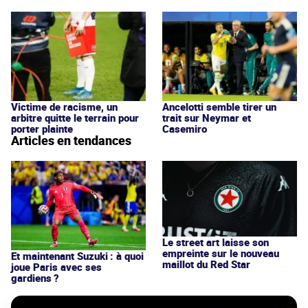
Victime de racisme, un
Ancelotti semble tirer un
arbitre quitte le terrain pour
trait sur Neymar et
porter plainte
Casemiro
Articles en tendances
Le street art laisse son
empreinte sur le nouveau
Et maintenant Suzuki : à quoi
maillot du Red Star
joue Paris avec ses
gardiens ?