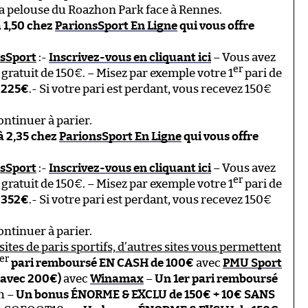
 la pelouse du Roazhon Park face à Rennes.
à 1,50 chez
ParionsSport En Ligne
qui vous offre
nsSport
:-
Inscrivez-vous en cliquant ici
– Vous avez
er
gratuit de 150€. – Misez par exemple votre 1
pari de
r
225€
.- Si votre pari est perdant, vous recevez 150€
ontinuer à parier.
 à 2,35 chez
ParionsSport En Ligne
qui vous offre
nsSport
:-
Inscrivez-vous en cliquant ici
– Vous avez
er
gratuit de 150€. – Misez par exemple votre 1
pari de
r
352€
.- Si votre pari est perdant, vous recevez 150€
ontinuer à parier.
sites de paris sportifs, d’autres sites vous permettent
er
pari remboursé EN CASH de 100€
avec
PMU Sport
 avec 200€)
avec
Winamax
–
Un 1er pari remboursé
h –
Un bonus ÉNORME & EXCLU de 150€ + 10€ SANS