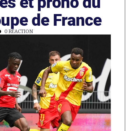
es et prono du
upe de France
0
RÉACTION