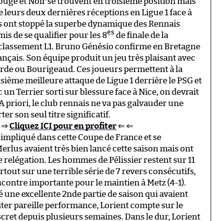
ouge et Noir se trouvent en troisième position mais
e leurs deux dernières réceptions en Ligue 1 face à
aites ont stoppé la superbe dynamique des Rennais
es
is de se qualifier pour les 8
de finale de la
classement L1. Bruno Génésio confirme en Bretagne
rançais. Son équipe produit un jeu très plaisant avec
rde ou Bourigeaud. Ces joueurs permettent à la
sième meilleure attaque de Ligue 1 derrière le PSG et
un Terrier sorti sur blessure face à Nice, on devrait
A priori, le club rennais ne va pas galvauder une
r son seul titre significatif.
 ⇒
Cliquez ICI pour en profiter
⇐ ⇐
s impliqué dans cette Coupe de France et se
 Merlus avaient très bien lancé cette saison mais ont
 relégation. Les hommes de Pélissier restent sur 11
rtout sur une terrible série de 7 revers consécutifs,
contre importante pour le maintien à Metz (4-1).
sé une excellente 2nde partie de saison qui avaient
iter pareille performance, Lorient compte sur le
iscret depuis plusieurs semaines. Dans le dur, Lorient