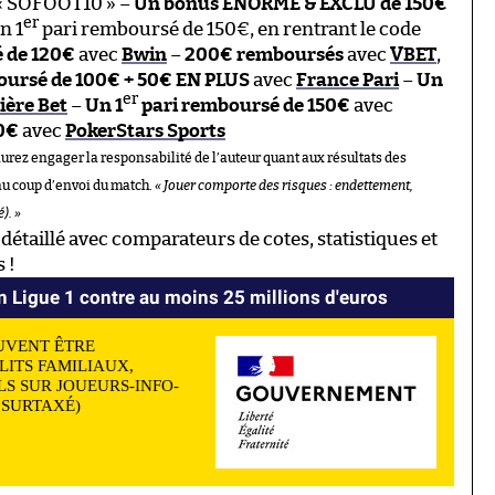
 « SOFOOT10 » –
Un bonus ÉNORME & EXCLU de 150€
er
n 1
pari remboursé de 150€, en rentrant le code
é de 120€
avec
Bwin
–
200€ remboursés
avec
VBET
,
oursé de 100€ + 50€ EN PLUS
avec
France Pari
–
Un
er
ière Bet
–
Un 1
pari remboursé de 150€
avec
00€
avec
PokerStars Sports
aurez engager la responsabilité de l’auteur quant aux résultats des
au coup d’envoi du match.
« Jouer comporte des risques : endettement,
). »
détaillé avec comparateurs de cotes, statistiques et
 !
en Ligue 1 contre au moins 25 millions d'euros
UVENT ÊTRE
LITS FAMILIAUX,
S SUR JOUEURS-INFO-
N SURTAXÉ)