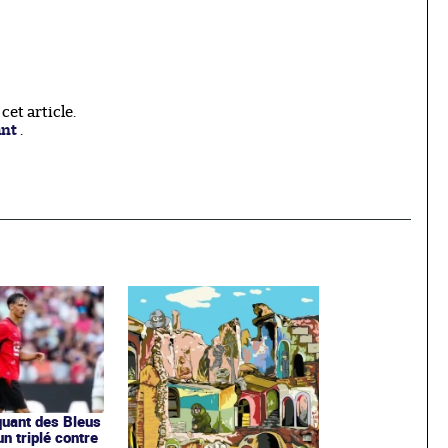
et article.
ant
.
aquant des Bleus
un triplé contre