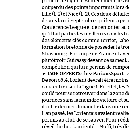
podium de Ligue 1. Actuellement, les R
ont perdu des points importants lors d
Lille (1-2) et Nice (1-2). Ces deux déf
depuis la mi-septembre, qui leur a perm
Conference League et de remonter au 
qu’il fait partie des meilleurs coachs f
des éléments clés comme Terrier, Labo
formation bretonne de posséder la troi
Strasbourg. En Coupe de France et avec 
plutôt voir Guirassy devant ce samedi. 
compétition qui lui a permis de remporte
►
150€ OFFERTS
chez
ParionsSport
⇒
De son côté, Lorient devrait être moin
concentrer sur la Ligue 1. En effet, les
coulé pour se retrouver dans la zone de
journées sans la moindre victoire et su
dont le dernier dimanche dans une ren
L’an passé, les Lorientais avaient réali
permis au club de se sauver. Pour rééd
réveil du duo Laurienté – Moffi, très d