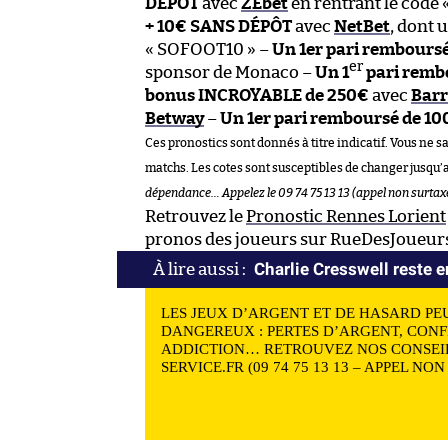
DÉPÔT
avec
ZEbet
en rentrant le code
+ 10€ SANS DÉPÔT
avec
NetBet
, dont u
« SOFOOT10 » –
Un 1er pari rembours
er
sponsor de Monaco –
Un 1
pari remb
bonus INCROYABLE de 250€
avec
Barr
Betway
–
Un 1er pari remboursé de 1
Ces pronostics sont donnés à titre indicatif. Vous ne s
matchs. Les cotes sont susceptibles de changer jusqu’
dépendance… Appelez le 09 74 75 13 13 (appel non surtaxé
Retrouvez le
Pronostic Rennes Lorient
pronos des joueurs sur RueDesJoueurs
Charlie Cresswell reste 
LES JEUX D’ARGENT ET DE HASARD PE
DANGEREUX : PERTES D’ARGENT, CONF
ADDICTION… RETROUVEZ NOS CONSEIL
SERVICE.FR (09 74 75 13 13 – APPEL NO