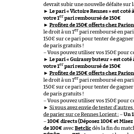
devrait subir une nouvelle défaite sur
►
Le pari « Victoire Rennes » est coté 
er
votre 1
pari remboursé de 150€
►
Profitez de 150€ offerts chez Pario
er
le droit à un 1
pari remboursé en pari 
150€ sur ce pari pour tenter de gagne
de paris gratuits !
– Vous pouvez utiliser vos 150€ pour c
►
Le pari « Guirassy buteur » est coté
er
votre 1
pari remboursé de 150€
►
Profitez de 150€ offerts chez Pario
er
le droit à un 1
pari remboursé en pari 
150€ sur ce pari pour tenter de gagne
de paris gratuits !
– Vous pouvez utiliser vos 150€ pour c
►
Si vous avez envie de tester d’autres 
de parier sur ce Rennes Lorient :
–
Un 1
–
100€ directs (Déposez 100€ et Misez
de 100€
avec
Betclic
dès la fin du matc