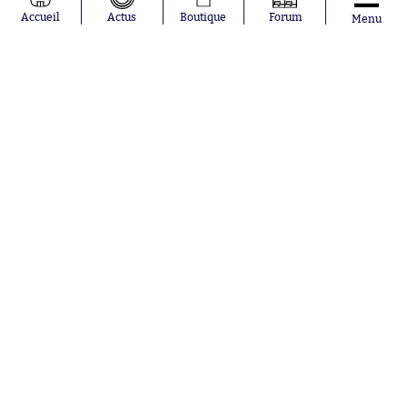
Accueil
Actus
Boutique
Forum
Menu
Lionel Messi
Paris Saint-
Maghnes
Germain
Akliouche
Real Madrid
Mohamed
Olympique de
Salah
Marseille
Neymar
FIFA
Julián Álvarez
FC Barcelone
Ferrán Torres
Argentine
Kilian Corredor
Olympique
Franco
lyonnais
Mastantuono
AS Monaco
Orel Mangala
RC Strasbourg
Rio Mavuba
Trabzonspor