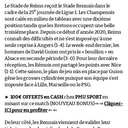
Le Stade de Reims reçoit le Stade Rennais dans le
e
cadre de la 25
journée de Ligue 1. Les Champenois
sont calés en milieu de tableau avec une dixième
position tandis que les Bretons occupent une belle
troisième place. Depuis ce début d’année 2020, Reims
connaît des difficultés et ne s’est imposé qu’à une
seule reprise à Angers (1-4). Le week-end dernier, les
hommes de David Guion ont pris le « bouillon » en
Alsace en seconde période (3-0). Pour leur dernière
réception, les Rémois ont partagé les points avec Nice
(1-1). Cette saison, le plan de jeu mis en place par Guion
gêne les grosses cylindrées puisque son équipe s’est
imposée face à Lille, Marseille ou le PSG.
►
100€ OFFERTS en CASH
chez
PMU SPORT
en
misant sur ce match (NOUVEAU BONUS)⇒ ⇒
Cliquez-
ICI pour en profiter
⇐ ⇐
De leur côté, les Rennais viennent de valider leur