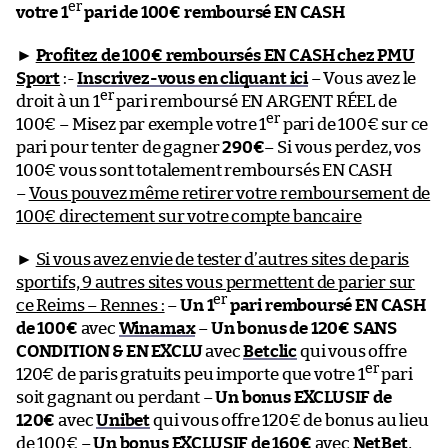
er
votre 1
pari de 100€ remboursé EN CASH
►
Profitez de 100€ remboursés EN CASH chez PMU
Sport
:-
Inscrivez-vous en cliquant ici
– Vous avez le
er
droit à un 1
pari remboursé EN ARGENT RÉEL de
er
100€ – Misez par exemple votre 1
pari de 100€ sur ce
pari pour tenter de gagner
290€
– Si vous perdez, vos
100€ vous sont totalement remboursés EN CASH
–
Vous pouvez même retirer votre remboursement de
100€ directement sur votre compte bancaire
►
Si vous avez envie de tester d’autres sites de paris
sportifs, 9 autres sites vous permettent de parier sur
er
ce Reims – Rennes :
–
Un 1
pari remboursé EN CASH
de 100€
avec
Winamax
–
Un bonus de 120€ SANS
CONDITION & EN EXCLU
avec
Betclic
qui vous offre
er
120€ de paris gratuits peu importe que votre 1
pari
soit gagnant ou perdant –
Un bonus EXCLUSIF de
120€
avec
Unibet
qui vous offre 120€ de bonus au lieu
de 100€ –
Un bonus EXCLUSIF de 160€
avec
NetBet
,