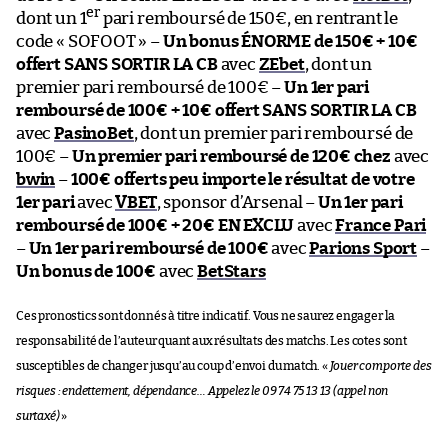
er
dont un 1
pari remboursé de 150€, en rentrant le
code « SOFOOT » –
Un bonus ÉNORME de 150€ + 10€
offert SANS SORTIR LA CB
avec
ZEbet
, dont un
premier pari remboursé de 100€ –
Un 1er pari
remboursé de 100€ + 10€ offert SANS SORTIR LA CB
avec
PasinoBet
, dont un premier pari remboursé de
100€ –
Un premier pari remboursé de 120€ chez
avec
bwin
–
100€ offerts peu importe le résultat de votre
1er pari
avec
VBET
, sponsor d’Arsenal –
Un 1er pari
remboursé de 100€ + 20€ EN EXCLU
avec
France Pari
–
Un 1er pari remboursé de 100€
avec
Parions Sport
–
Un bonus de 100€
avec
BetStars
Ces pronostics sont donnés à titre indicatif. Vous ne saurez engager la
responsabilité de l’auteur quant aux résultats des matchs. Les cotes sont
susceptibles de changer jusqu’au coup d’envoi du match. «
Jouer comporte des
risques : endettement, dépendance… Appelez le 09 74 75 13 13 (appel non
surtaxé)
»