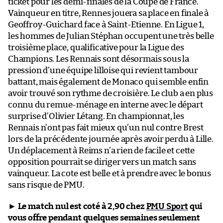
ticket pour les demi-finales de la Coupe de France.
Vainqueur en titre, Rennes jouera sa place en finale à
Geoffroy-Guichard face à Saint-Etienne. En Ligue 1,
les hommes de Julian Stéphan occupent une très belle
troisième place, qualificative pour la Ligue des
Champions. Les Rennais sont désormais sous la
pression d’une équipe lilloise qui revient tambour
battant, mais également de Monaco qui semble enfin
avoir trouvé son rythme de croisière. Le club a en plus
connu du remue-ménage en interne avec le départ
surprise d’Olivier Létang. En championnat, les
Rennais n’ont pas fait mieux qu’un nul contre Brest
lors de la précédente journée après avoir perdu à Lille.
Un déplacement à Reims n’a rien de facile et cette
opposition pourrait se diriger vers un match sans
vainqueur. La cote est belle et à prendre avec le bonus
sans risque de PMU.
►
Le match nul est coté à 2,90 chez
PMU Sport
qui
vous offre pendant quelques semaines seulement