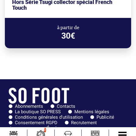
Hors Série Tsugi collector spécial French
Touch
à partir de
30€
Abonnements
Contacts
La boutique SO PRESS
Mentions légales
Conditions générales d'utilisation
Publicité
Consentement RGPD
Recrutement
Joueurs en
Équipes en
3
tendance
tendance