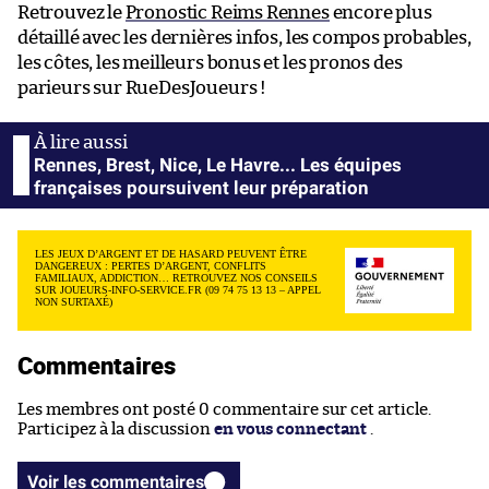
Retrouvez le
Pronostic Reims Rennes
encore plus
détaillé avec les dernières infos, les compos probables,
les côtes, les meilleurs bonus et les pronos des
parieurs sur RueDesJoueurs !
Rennes, Brest, Nice, Le Havre... Les équipes
françaises poursuivent leur préparation
LES JEUX D’ARGENT ET DE HASARD PEUVENT ÊTRE
DANGEREUX : PERTES D’ARGENT, CONFLITS
FAMILIAUX, ADDICTION… RETROUVEZ NOS CONSEILS
SUR JOUEURS-INFO-SERVICE.FR (09 74 75 13 13 – APPEL
NON SURTAXÉ)
Commentaires
Les membres ont posté 0 commentaire sur cet article.
Participez à la discussion
en vous connectant
.
Voir les commentaires