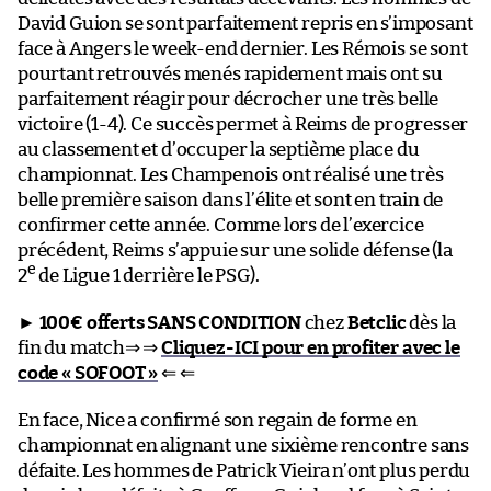
David Guion se sont parfaitement repris en s’imposant
face à Angers le week-end dernier. Les Rémois se sont
pourtant retrouvés menés rapidement mais ont su
parfaitement réagir pour décrocher une très belle
victoire (1-4). Ce succès permet à Reims de progresser
au classement et d’occuper la septième place du
championnat. Les Champenois ont réalisé une très
belle première saison dans l’élite et sont en train de
confirmer cette année. Comme lors de l’exercice
précédent, Reims s’appuie sur une solide défense (la
e
2
de Ligue 1 derrière le PSG).
►
100€ offerts SANS CONDITION
chez
Betclic
dès la
fin du match⇒ ⇒
Cliquez-ICI pour en profiter avec le
code « SOFOOT »
⇐ ⇐
En face, Nice a confirmé son regain de forme en
championnat en alignant une sixième rencontre sans
défaite. Les hommes de Patrick Vieira n’ont plus perdu