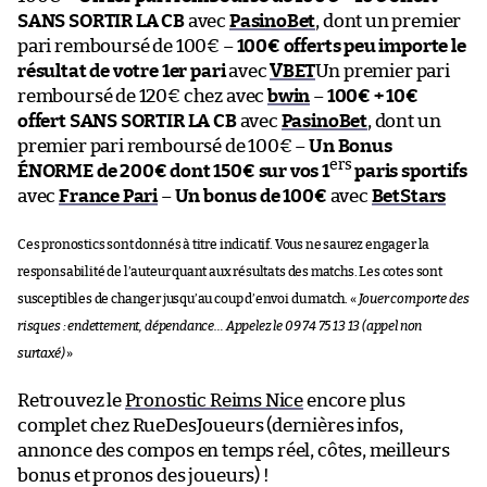
SANS SORTIR LA CB
avec
PasinoBet
, dont un premier
pari remboursé de 100€ –
100€ offerts peu importe le
résultat de votre 1er pari
avec
VBET
Un premier pari
remboursé de 120€ chez avec
bwin
–
100€ + 10€
offert SANS SORTIR LA CB
avec
PasinoBet
, dont un
premier pari remboursé de 100€ –
Un Bonus
ers
ÉNORME de 200€ dont 150€ sur vos 1
paris sportifs
avec
France Pari
–
Un bonus de 100€
avec
BetStars
Ces pronostics sont donnés à titre indicatif. Vous ne saurez engager la
responsabilité de l’auteur quant aux résultats des matchs. Les cotes sont
susceptibles de changer jusqu’au coup d’envoi du match. «
Jouer comporte des
risques : endettement, dépendance… Appelez le 09 74 75 13 13 (appel non
surtaxé)
»
Retrouvez le
Pronostic Reims Nice
encore plus
complet chez RueDesJoueurs (dernières infos,
annonce des compos en temps réel, côtes, meilleurs
bonus et pronos des joueurs) !