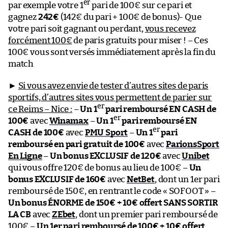
er
par exemple votre 1
pari de 100€ sur ce pari et
gagnez
242€
(142€ du pari + 100€ de bonus)- Que
votre pari soit gagnant ou perdant,
vous recevez
forcément 100€
de paris gratuits pour miser ! – Ces
100€ vous sont versés immédiatement après la fin du
match
►
Si vous avez envie de tester d’autres sites de paris
sportifs, d’autres sites vous permettent de parier sur
er
ce Reims – Nice :
–
Un 1
pari remboursé EN CASH de
er
100€
avec
Winamax
–
Un 1
pari remboursé EN
er
CASH de 100€
avec
PMU Sport
–
Un 1
pari
remboursé en pari gratuit de 100€
avec
ParionsSport
En Ligne
–
Un bonus EXCLUSIF de 120€
avec
Unibet
qui vous offre 120€ de bonus au lieu de 100€ –
Un
bonus EXCLUSIF de 160€
avec
NetBet
, dont un 1er pari
remboursé de 150€, en rentrant le code « SOFOOT » –
Un bonus ÉNORME de 150€ + 10€ offert SANS SORTIR
LA CB
avec
ZEbet
, dont un premier pari remboursé de
100€ –
Un 1er pari remboursé de 100€ + 10€ offert