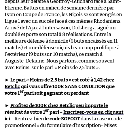
depuis leur défaite à Geoffroy-Guichard face à Saint-
Etienne. Battus en milieu de semaine dernière par
Lyon en Coupe de France, les Niçois se sont vengés en
Ligue 1 avec un succès face à ces mêmes Rhodaniens.
Arrivé de l’Ajax à l’intersaison, Dolsberg a signé un
doublé et porte son total à 8 réalisations. Entre la
meilleure défense à domicile (6 buts encaissés en 11
matchs) et une défense niçois beaucoup prolifique à
l’extérieur (9 buts sur 10 matchs), ce match à
Auguste-Delaune. Nous partons, comme souvent
avec Reims, sur le pari « Moins de 2,5 buts ».
►
Le pari « Moins de 2,5 buts » est coté à 1,42 chez
Betclic
qui vous offre 100€ SANS CONDITION que
er
votre 1
pari soit gagnant ou perdant
►
Profitez de 100€ chez Betclic peu importe le
er
résultat de votre 1
pari
–
Inscrivez-vous en cliquant
ici
– Rentrez-bien
le code SOFOOT
dans la case « code
promotionnel » du formulaire d’inscription- Misez