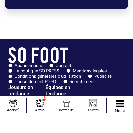
Abonnements
Contacts
La boutique SO PRESS
Mentions légales
Conditions générales d'utilisation
Publicité
Consentement RGPD
Recrutement
Joueurs en
Équipes en
tendance
tendance
10
Khalis Merah
FIFA
Loïs Openda
Real Madrid
Accueil
Actus
Boutique
Forum
Menu
Moussa
Bordeaux
Niakhaté
France
Nicolás
Chelsea
Tagliafico
Paris Saint-