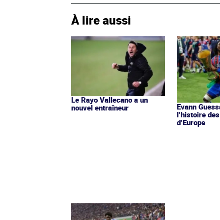
À lire aussi
Le Rayo Vallecano a un
Evann Guess
nouvel entraîneur
l’histoire de
d’Europe