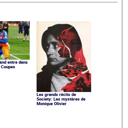
and entre dans
s Coupes
Les grands récits de
Society: Les mystères de
Monique Olivier