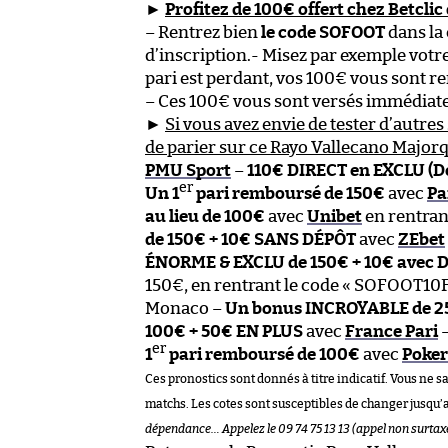
►
Profitez de 100€ offert chez Betclic 
– Rentrez bien
le code SOFOOT
dans la
d’inscription.- Misez par exemple votre
pari est perdant, vos 100€ vous sont r
– Ces 100€ vous sont versés immédiate
►
Si vous avez envie de tester d’autres 
de parier sur ce Rayo Vallecano Majorq
PMU Sport
–
110€ DIRECT en EXCLU (Dé
er
Un 1
pari remboursé de 150€
avec
Pa
au lieu de 100€
avec
Unibet
en rentran
de 150€ + 10€ SANS DÉPÔT
avec
ZEbet
ÉNORME & EXCLU de 150€ + 10€ avec 
150€, en rentrant le code « SOFOOT10
Monaco –
Un bonus INCROYABLE de 
100€ + 50€ EN PLUS
avec
France Pari
er
1
pari remboursé de 100€
avec
Poker
Ces pronostics sont donnés à titre indicatif. Vous ne s
matchs. Les cotes sont susceptibles de changer jusqu’
dépendance… Appelez le 09 74 75 13 13 (appel non surtaxé