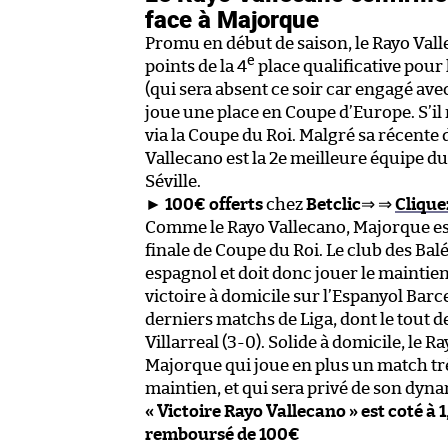
face à Majorque
Promu en début de saison, le Rayo Valle
e
points de la 4
place qualificative pour
(qui sera absent ce soir car engagé av
joue une place en Coupe d’Europe. S’il ne
via la Coupe du Roi. Malgré sa récente d
Vallecano est la 2e meilleure équipe d
Séville.
►
100€ offerts
chez
Betclic
⇒ ⇒
Clique
Comme le Rayo Vallecano, Majorque est 
finale de Coupe du Roi. Le club des Ba
espagnol et doit donc jouer le mainti
victoire à domicile sur l’Espanyol Bar
derniers matchs de Liga, dont le tout d
Villarreal (3-0). Solide à domicile, le 
Majorque qui joue en plus un match tr
maintien, et qui sera privé de son dyn
« Victoire Rayo Vallecano » est coté à 
remboursé de 100€