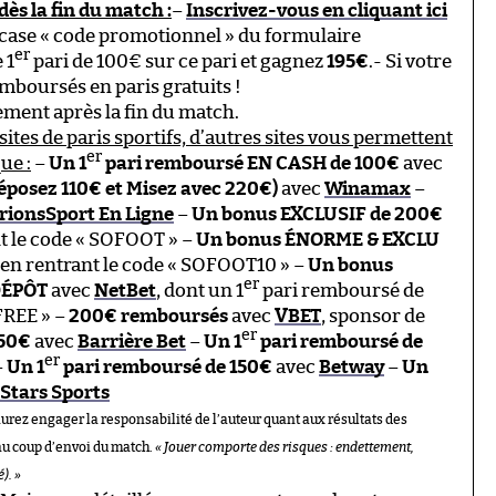
dès la fin du match :
–
Inscrivez-vous en cliquant ici
 case « code promotionnel » du formulaire
er
 1
pari de 100€ sur ce pari et gagnez
195€
.- Si votre
emboursés en paris gratuits !
ment après la fin du match.
sites de paris sportifs, d’autres sites vous permettent
er
ue :
–
Un 1
pari remboursé EN CASH de 100€
avec
posez 110€ et Misez avec 220€)
avec
Winamax
–
rionsSport En Ligne
–
Un bonus EXCLUSIF de 200€
t le code « SOFOOT » –
Un bonus ÉNORME & EXCLU
en rentrant le code « SOFOOT10 » –
Un bonus
er
DÉPÔT
avec
NetBet
, dont un 1
pari remboursé de
FREE » –
200€ remboursés
avec
VBET
, sponsor de
er
250€
avec
Barrière Bet
–
Un 1
pari remboursé de
er
–
Un 1
pari remboursé de 150€
avec
Betway
–
Un
Stars Sports
aurez engager la responsabilité de l’auteur quant aux résultats des
au coup d’envoi du match.
« Jouer comporte des risques : endettement,
). »