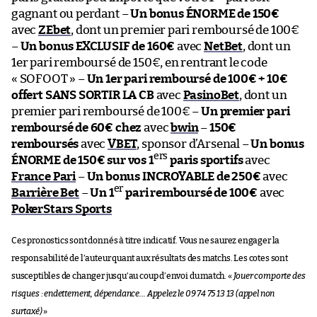
gagnant ou perdant –
Un bonus ÉNORME de 150€
avec
ZEbet
, dont un premier pari remboursé de 100€
–
Un bonus EXCLUSIF de 160€
avec
NetBet
, dont un
1er pari remboursé de 150€, en rentrant le code
« SOFOOT » –
Un 1er pari remboursé de 100€ + 10€
offert SANS SORTIR LA CB
avec
PasinoBet
, dont un
premier pari remboursé de 100€ –
Un premier pari
remboursé de 60€ chez
avec
bwin
–
150€
remboursés
avec
VBET
, sponsor d’Arsenal –
Un bonus
ers
ÉNORME de 150€ sur vos 1
paris sportifs
avec
France Pari
–
Un bonus INCROYABLE de 250€
avec
er
Barrière Bet
–
Un 1
pari remboursé de 100€
avec
PokerStars Sports
Ces pronostics sont donnés à titre indicatif. Vous ne saurez engager la
responsabilité de l’auteur quant aux résultats des matchs. Les cotes sont
susceptibles de changer jusqu’au coup d’envoi du match. «
Jouer comporte des
risques : endettement, dépendance… Appelez le 09 74 75 13 13 (appel non
surtaxé)
»