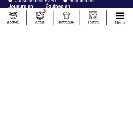
Consentement RGPD
Recrutement
Joueurs en
Équipes en
10
tendance
tendance
Accueil
Actus
Boutique
Forum
Menu
Mohamed
Chelsea
Salah
Paris Saint-
Mykhailo
Germain
Mudryk
Bordeaux
Neymar
Olympique
Khalis Merah
lyonnais
Loïs Openda
FIFA
Moussa
Real Madrid
Niakhaté
RC Strasbourg
Nicolás
AC Milan
Tagliafico
France
Pavel Šulc
RC Lens
Josh Maja
Gauthier Hein