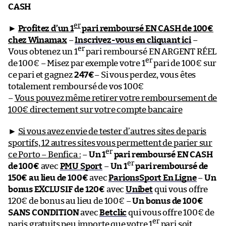
CASH
er
►
Profitez d’un 1
pari remboursé EN CASH de 100€
chez Winamax
–
Inscrivez-vous en cliquant ici
–
er
Vous obtenez un 1
pari remboursé EN ARGENT RÉEL
er
de 100€ – Misez par exemple votre 1
pari de 100€ sur
ce pari et gagnez
247€
– Si vous perdez, vous êtes
totalement remboursé de vos 100€
–
Vous pouvez même retirer votre remboursement de
100€ directement sur votre compte bancaire
►
Si vous avez envie de tester d’autres sites de paris
sportifs, 12 autres sites vous permettent de parier sur
er
ce Porto – Benfica :
–
Un 1
pari remboursé EN CASH
er
de 100€
avec
PMU Sport
–
Un 1
pari remboursé de
150€ au lieu de 100€
avec
ParionsSport En Ligne
–
Un
bonus EXCLUSIF de 120€
avec
Unibet
qui vous offre
120€ de bonus au lieu de 100€ –
Un bonus de 100€
SANS CONDITION
avec
Betclic
qui vous offre 100€ de
er
paris gratuits peu importe que votre 1
pari soit