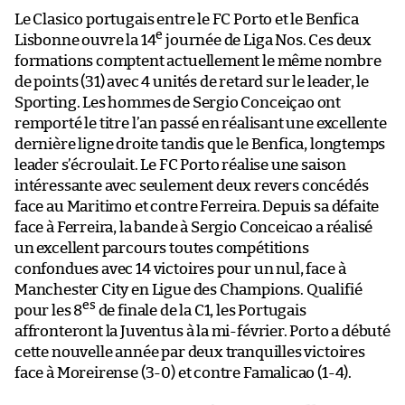
Le Clasico portugais entre le FC Porto et le Benfica
e
Lisbonne ouvre la 14
journée de Liga Nos. Ces deux
formations comptent actuellement le même nombre
de points (31) avec 4 unités de retard sur le leader, le
Sporting. Les hommes de Sergio Conceiçao ont
remporté le titre l’an passé en réalisant une excellente
dernière ligne droite tandis que le Benfica, longtemps
leader s’écroulait. Le FC Porto réalise une saison
intéressante avec seulement deux revers concédés
face au Maritimo et contre Ferreira. Depuis sa défaite
face à Ferreira, la bande à Sergio Conceicao a réalisé
un excellent parcours toutes compétitions
confondues avec 14 victoires pour un nul, face à
Manchester City en Ligue des Champions. Qualifié
es
pour les 8
de finale de la C1, les Portugais
affronteront la Juventus à la mi-février. Porto a débuté
cette nouvelle année par deux tranquilles victoires
face à Moreirense (3-0) et contre Famalicao (1-4).