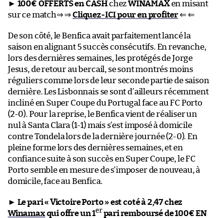
►
100€ OFFERTS en CASH
chez
WINAMAX
en misant
sur ce match⇒ ⇒
Cliquez-ICI pour en profiter
⇐ ⇐
De son côté, le Benfica avait parfaitement lancé la
saison en alignant 5 succès consécutifs. En revanche,
lors des dernières semaines, les protégés de Jorge
Jesus, de retour au bercail, se sont montrés moins
réguliers comme lors de leur seconde partie de saison
dernière. Les Lisbonnais se sont d’ailleurs récemment
incliné en Super Coupe du Portugal face au FC Porto
(2-0). Pour la reprise, le Benfica vient de réaliser un
nul à Santa Clara (1-1) mais s’est imposé à domicile
contre Tondela lors de la dernière journée (2-0). En
pleine forme lors des dernières semaines, et en
confiance suite à son succès en Super Coupe, le FC
Porto semble en mesure de s’imposer de nouveau, à
domicile, face au Benfica.
►
Le pari « Victoire Porto » est coté à 2,47 chez
er
Winamax
qui offre un 1
pari remboursé de 100€ EN