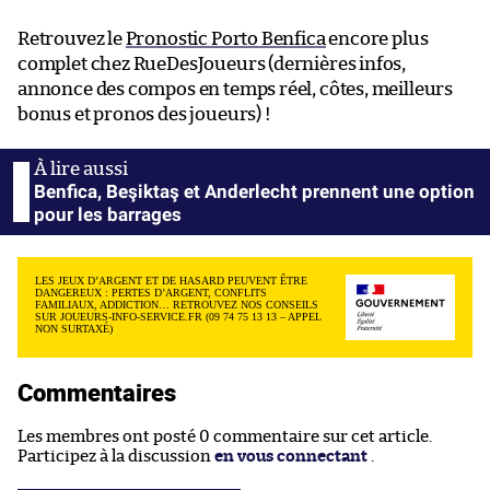
Retrouvez le
Pronostic Porto Benfica
encore plus
complet chez RueDesJoueurs (dernières infos,
annonce des compos en temps réel, côtes, meilleurs
bonus et pronos des joueurs) !
Benfica, Beşiktaş et Anderlecht prennent une option
pour les barrages
LES JEUX D’ARGENT ET DE HASARD PEUVENT ÊTRE
DANGEREUX : PERTES D’ARGENT, CONFLITS
FAMILIAUX, ADDICTION… RETROUVEZ NOS CONSEILS
SUR JOUEURS-INFO-SERVICE.FR (09 74 75 13 13 – APPEL
NON SURTAXÉ)
Commentaires
Les membres ont posté 0 commentaire sur cet article.
Participez à la discussion
en vous connectant
.