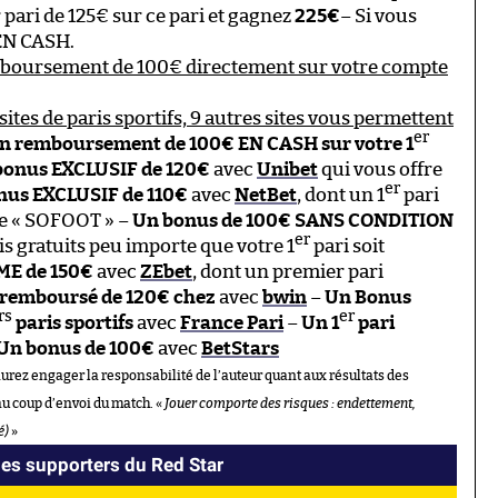
 pari de 125€ sur ce pari et gagnez
225€
– Si vous
EN CASH.
mboursement de 100€ directement sur votre compte
sites de paris sportifs, 9 autres sites vous permettent
er
n remboursement de 100€ EN CASH sur votre 1
bonus EXCLUSIF de 120€
avec
Unibet
qui vous offre
er
nus EXCLUSIF de 110€
avec
NetBet
, dont un 1
pari
de « SOFOOT » –
Un bonus de 100€ SANS CONDITION
er
is gratuits peu importe que votre 1
pari soit
E de 150€
avec
ZEbet
, dont un premier pari
 remboursé de 120€ chez
avec
bwin
–
Un Bonus
rs
er
paris sportifs
avec
France Pari
–
Un 1
pari
Un bonus de 100€
avec
BetStars
aurez engager la responsabilité de l’auteur quant aux résultats des
au coup d’envoi du match. «
Jouer comporte des risques : endettement,
é)
»
es supporters du Red Star