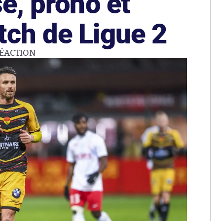
se, prono et
tch de Ligue 2
ÉACTION