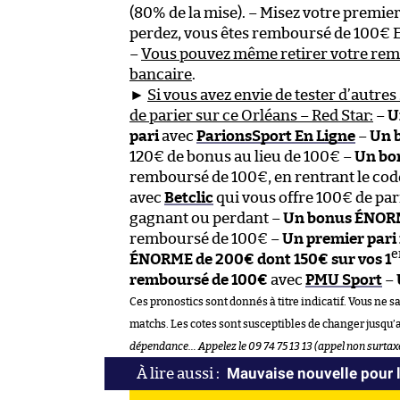
(80% de la mise). – Misez votre premier
perdez, vous êtes remboursé de 100€ 
–
Vous pouvez même retirer votre re
bancaire
.
►
Si vous avez envie de tester d’autres 
de parier sur ce Orléans – Red Star:
–
U
pari
avec
ParionsSport En Ligne
–
Un 
120€ de bonus au lieu de 100€ –
Un bo
remboursé de 100€, en rentrant le co
avec
Betclic
qui vous offre 100€ de par
gagnant ou perdant –
Un bonus ÉNORM
remboursé de 100€ –
Un premier pari
e
ÉNORME de 200€ dont 150€ sur vos 1
remboursé de 100€
avec
PMU Sport
–
Ces pronostics sont donnés à titre indicatif. Vous ne s
matchs. Les cotes sont susceptibles de changer jusqu’
dépendance… Appelez le 09 74 75 13 13 (appel non surtax
Mauvaise nouvelle pour l