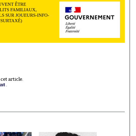
UVENT ÊTRE
LITS FAMILIAUX,
S SUR JOUEURS-INFO-
N SURTAXÉ)
et article.
ant
.