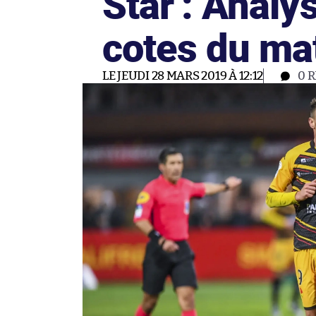
Star : Analy
cotes du ma
LE JEUDI 28 MARS 2019 À 12:12
0
R