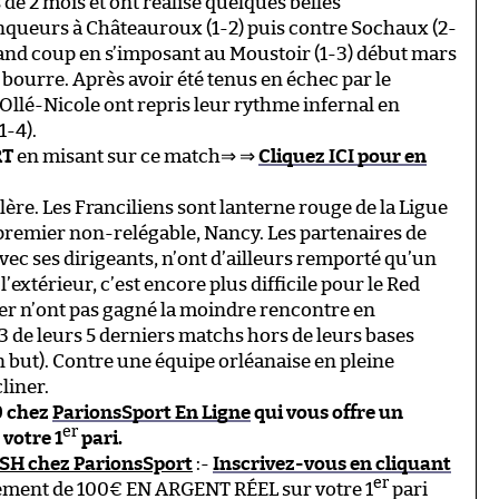
e 2 mois et ont réalisé quelques belles
nqueurs à Châteauroux (1-2) puis contre Sochaux (2-
rand coup en s’imposant au Moustoir (1-3) début mars
 bourre. Après avoir été tenus en échec par le
Ollé-Nicole ont repris leur rythme infernal en
1-4).
RT
en misant sur ce match⇒ ⇒
Cliquez ICI pour en
alère. Les Franciliens sont lanterne rouge de la Ligue
e premier non-relégable, Nancy. Les partenaires de
vec ses dirigeants, n’ont d’ailleurs remporté qu’un
l’extérieur, c’est encore plus difficile pour le Red
auer n’ont pas gagné la moindre rencontre en
3 de leurs 5 derniers matchs hors de leurs bases
n but). Contre une équipe orléanaise en pleine
liner.
80 chez
ParionsSport En Ligne
qui vous offre un
er
votre 1
pari.
ASH chez ParionsSport
:-
Inscrivez-vous en cliquant
er
rsement de 100€ EN ARGENT RÉEL sur votre 1
pari