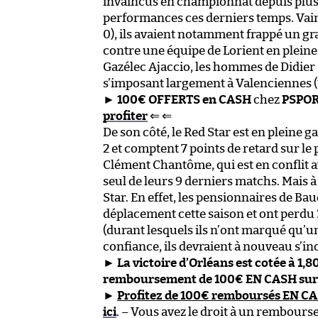
invaincus en championnat depuis plus d
performances ces derniers temps. Vai
0), ils avaient notamment frappé un g
contre une équipe de Lorient en pleine
Gazélec Ajaccio, les hommes de Didier 
s’imposant largement à Valenciennes (
►
100€ OFFERTS en CASH
chez
PSPO
profiter
⇐ ⇐
De son côté, le Red Star est en pleine g
2 et comptent 7 points de retard sur l
Clément Chantôme, qui est en conflit a
seul de leurs 9 derniers matchs. Mais à 
Star. En effet, les pensionnaires de B
déplacement cette saison et ont perdu 
(durant lesquels ils n’ont marqué qu’u
confiance, ils devraient à nouveau s’inc
►
La victoire d’Orléans est cotée à 1,
remboursement de 100€ EN CASH sur 
►
Profitez de 100€ remboursés EN C
ici
. – Vous avez le droit à un rembou