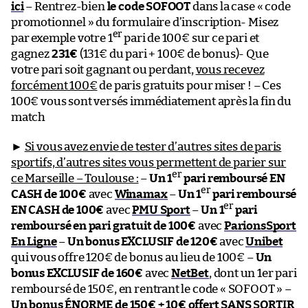
ici
– Rentrez-bien
le code SOFOOT
dans la case « code
promotionnel » du formulaire d’inscription- Misez
er
par exemple votre 1
pari de 100€ sur ce pari et
gagnez
231€
(131€ du pari + 100€ de bonus)- Que
votre pari soit gagnant ou perdant,
vous recevez
forcément 100€
de paris gratuits pour miser ! – Ces
100€ vous sont versés immédiatement après la fin du
match
►
Si vous avez envie de tester d’autres sites de paris
sportifs, d’autres sites vous permettent de parier sur
er
ce Marseille – Toulouse :
–
Un 1
pari remboursé EN
er
CASH de 100€
avec
Winamax
–
Un 1
pari remboursé
er
EN CASH de 100€
avec
PMU Sport
–
Un 1
pari
remboursé en pari gratuit de 100€
avec
ParionsSport
En Ligne
–
Un bonus EXCLUSIF de 120€
avec
Unibet
qui vous offre 120€ de bonus au lieu de 100€ –
Un
bonus EXCLUSIF de 160€
avec
NetBet
, dont un 1er pari
remboursé de 150€, en rentrant le code « SOFOOT » –
Un bonus ÉNORME de 150€ + 10€ offert SANS SORTIR