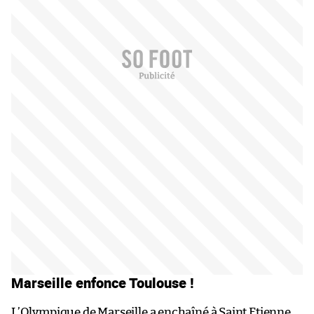
Marseille enfonce Toulouse !
L’Olympique de Marseille a enchaîné à Saint Etienne