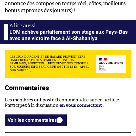
annonce des compos en temps réel, côtes, meilleurs
bonus et pronos des joueurs) !
L'OM achève parfaitement son stage aux Pays-Bas
avec une victoire face à Al-Shahaniya
LES JEUX D’ARGENT ET DE HASARD PEUVENT ÊTRE
DANGEREUX : PERTES D’ARGENT, CONFLITS
FAMILIAUX, ADDICTION… RETROUVEZ NOS CONSEILS
SUR JOUEURS-INFO-SERVICE.FR (09 74 75 13 13 – APPEL
NON SURTAXÉ)
Commentaires
Les membres ont posté 0 commentaire sur cet article.
Participez à la discussion
en vous connectant
.
Voir les commentaires