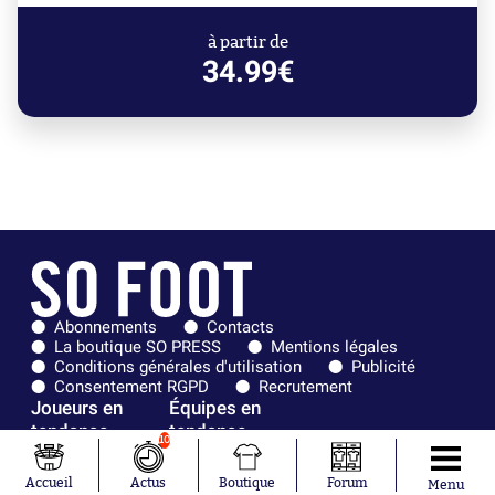
à partir de
34.99€
Abonnements
Contacts
La boutique SO PRESS
Mentions légales
Conditions générales d'utilisation
Publicité
Consentement RGPD
Recrutement
Joueurs en
Équipes en
tendance
tendance
10
Khalis Merah
FIFA
Accueil
Actus
Boutique
Forum
Menu