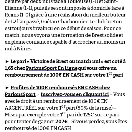
débuté par deux nuls face à Toulouse (1-1) et Saint-
Etienne (1-1), puis ils se sont imposés à domicile face à
Reims (1-0) grâce à une réalisation du meilleur buteur
de L2 l’an passé, Gaétan Charbonnier. Le club breton
est toujours invaincu en ce début de saison. Pour ce
match, nous voyons une formation de Brest solide et
en pleine confiance capable d’accrocher au moins un
nul à Nîmes.
►
Le pari « Victoire de Brest ou match nul » est coté à
1,65 chez
ParionsSport En Ligne
qui vous offre un
er
remboursement de 100€ EN CASH sur votre 1
pari
►
Profitez de 100€ remboursés EN CASH chez
ParionsSport
:-
Inscrivez-vous en cliquant ici
– Vous
avez le droit à un remboursement de 100€ EN
er
ARGENT RÉEL sur votre 1
pari (80% de la mise) –
er
Misez par exemple votre 1
pari de 125€ sur ce pari
pour tenter de gagner
207€
– Si vous perdez, vous êtes
remboursé de 100€ EN CASH