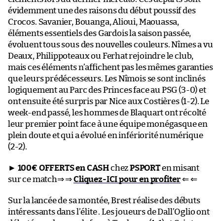
évidemment une des raisons du début poussif des
Crocos. Savanier, Bouanga, Alioui, Maouassa,
éléments essentiels des Gardois la saison passée,
évoluent tous sous des nouvelles couleurs. Nîmes a vu
Deaux, Philippoteaux ou Ferhat rejoindre le club,
mais ces éléments n’affichent pas les mêmes garanties
que leurs prédécesseurs. Les Nîmois se sont inclinés
logiquement au Parc des Princes face au PSG (3-0) et
ont ensuite été surpris par Nice aux Costières (1-2). Le
week-end passé, les hommes de Blaquart ont récolté
leur premier point face à une équipe monégasque en
plein doute et qui a évolué en infériorité numérique
(2-2).
►
100€ OFFERTS en CASH
chez
PSPORT
en misant
sur ce match⇒ ⇒
Cliquez-ICI pour en profiter
⇐ ⇐
Sur la lancée de sa montée, Brest réalise des débuts
intéressants dans l’élite . Les joueurs de Dall’Oglio ont