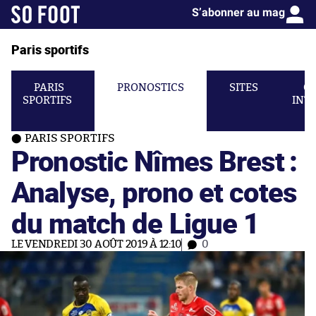
S’abonner au mag
Paris sportifs
PARIS
PRONOSTICS
SITES
C
SPORTIFS
INT
PARIS SPORTIFS
Pronostic Nîmes Brest :
Analyse, prono et cotes
du match de Ligue 1
LE VENDREDI 30 AOÛT 2019 À 12:10
0