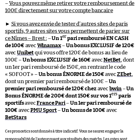
–
Vous pouvez même retirer votre remboursement de
100€ directement sur votre compte bancaire
►
Si vous avez envie de tester d’autres sites de paris
sportifs, 9 autres sites vous permettent de parier sur
er
ce Nîmes – Brest :
–
Un 1
pari remboursé EN CASH
de 100€
avec
Winamax
–
Un bonus EXCLUSIF de 120€
avec
Unibet
qui vous offre 120€ de bonus au lieu de
100€ –
Un bonus EXCLUSIF de 160€
avec
NetBet
, dont
un 1er pari remboursé de 150€, en rentrant le code
« SOFOOT » –
Un bonus ÉNORME de 150€
avec
ZEbet
,
dont un premier pari remboursé de 100€ –
Un
premier pari remboursé de 120€ chez
avec
bwin
–
Un
ers
Bonus ÉNORME de 200€ dont 150€ sur vos 1
paris
sportifs
avec
France Pari
–
Un 1er pari remboursé de
100€
avec
PMU Sport
–
Un bonus de 100€
avec
BetStars
Ces pronostics sont donnés à titre indicatif. Vous ne saurez engager la
responsabilité de l’auteur quant aux résultats des matchs. Les cotes sont