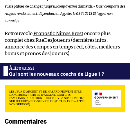
susceptibles de changer jusqu’au coup d’envoi du match. «
Jouer comporte des
risques : endettement, dépendance… Appelez le 09 74 75 13 13 (appel non
surtaxé)
»
Retrouvez le
Pronostic Nîmes Brest
encore plus
complet chez RueDesJoueurs (dernières infos,
annonce des compos en temps réel, côtes, meilleurs
bonus et pronos des joueurs) !
Qui sont les nouveaux coachs de Ligue 1 ?
LES JEUX D’ARGENT ET DE HASARD PEUVENT ÊTRE
DANGEREUX : PERTES D’ARGENT, CONFLITS
FAMILIAUX, ADDICTION… RETROUVEZ NOS CONSEILS
SUR JOUEURS-INFO-SERVICE.FR (09 74 75 13 13 – APPEL
NON SURTAXÉ)
Commentaires