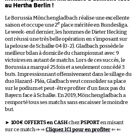
au Hertha Berlin !
Le Borussia Mönchengladbach réalise une excellente
e
saison et occupe une 2
place méritée en Bundesliga.
Le week-end dernier, les hommes de Dieter Hecking
ont réussi une très belle opération en s’imposant sur
la pelouse de Schalke 04 (0-2). Gladbach possède le
meilleur bilan à domicile du championnat avec 9
victoires en autant de matchs. Lors de ces succès, le
Borussia a marqué 25 fois et a seulement concédé 3
buts. Impressionnant offensivement dans le sillage du
duo Hazard-Pléa, Gladbach veut consolider sa place
sur le podium et peut-être profiter d’un faux pas du
Bayern face à Schalke. En 2019, Mönchengladbach a
remporté tous ses matchs sans encaisser le moindre
but.
►
100€ OFFERTS en CASH
chez
PSPORT
en misant
sur ce match⇒ ⇒
Cliquez ICI pour en profiter
⇐ ⇐