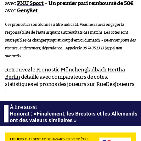
avec
PMU Sport
–
Un premier pari remboursé de 50€
avec
GenyBet
Ces pronostics sont donnés à titre indicatif. Vous ne saurez engager la
responsabilité de l’auteur quant aux résultats des matchs. Les cotes sont
susceptibles de changer jusqu’au coup d’envoi du match. «
Jouer comporte des
risques : endettement, dépendance… Appelez le 09 74 75 13 13 (appel non
surtaxé)
»
Retrouvez le
Pronostic Mönchengladbach Hertha
Berlin
détaillé avec comparateurs de cotes,
statistiques et pronos des joueurs sur RueDesJoueurs
!
Honorat : « Finalement, les Brestois et les Allemands
ont des valeurs similaires »
LES JEUX D’ARGENT ET DE HASARD PEUVENT ÊTRE