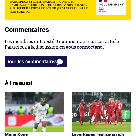
DANGEREUX : PERTES D’ARGENT, CONFLITS
FAMILIAUX, ADDICTION… RETROUVEZ NOS CONSEILS
SUR JOUEURS-INFO-SERVICE.FR (09 74 75 13 13 – APPEL
NON SURTAXÉ)
Commentaires
Les membres ont posté 0 commentaire sur cet article.
Participez à la discussion
en vous connectant
.
Voir les commentaires
À lire aussi
Manu Koné
Leverkusen réalise un joli