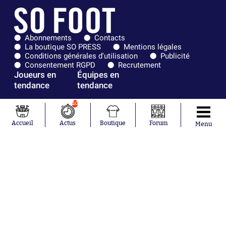
Abonnements
Contacts
La boutique SO PRESS
Mentions légales
Conditions générales d'utilisation
Publicité
Consentement RGPD
Recrutement
Joueurs en
Équipes en
tendance
tendance
10
Khalis Merah
FIFA
Loïs Openda
Real Madrid
Moussa
Bordeaux
Accueil
Actus
Boutique
Forum
Menu
Niakhaté
France
Nicolás
Chelsea
Tagliafico
Paris Saint-
Pavel Šulc
Germain
Gauthier Hein
Olympique
Lionel Messi
lyonnais
Gonzalo
AC Milan
García Torres
RC Strasbourg
Gio Reyna
RC Lens
Leandro
Paredes