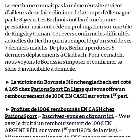
Le Hertha ne connaît pas la même réussite et vient
d’ailleurs de se faire éliminer de la Coupe d’Allemagne
par le Bayern. Les Berlinois ont livré une bonne
prestation, mais ont cédé en prolongation sur une tête
de Kingsley Coman. Ce revers confirme les difficultés
actuelles du Hertha qui n’a remporté qu’un seul de ses
7 derniers matchs. De plus, Berlin a perdu ses 5
derniers déplacements à Gladbach. Pour ce match,
nous voyons le Borussia s’imposer et confirmer sa
série d’invincibilité à domicile.
►
La victoire du Borussia Mönchengladbach est coté
à 1,65 chez
ParionsSport En Ligne
qui vous offre un
er
remboursement de 100€ EN CASH sur votre 1
pari.
►
Profitez de 100€ remboursés EN CASH chez
ParionsSport
:-
Inscrivez-vous en cliquant ici.
– Vous
avez le droit à un remboursement de 100€ EN
er
ARGENT RÉEL sur votre 1
pari (80% de la mise). –