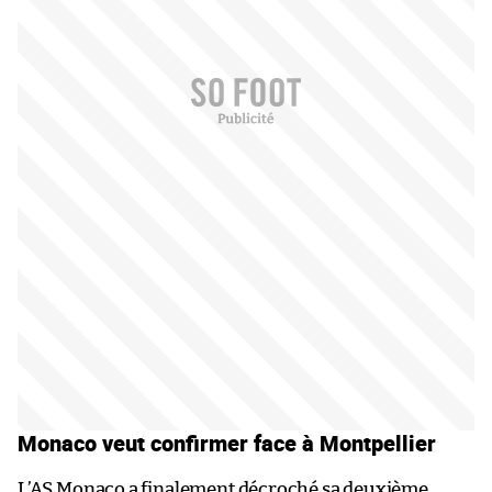
Monaco veut confirmer face à Montpellier
L’AS Monaco a finalement décroché sa deuxième