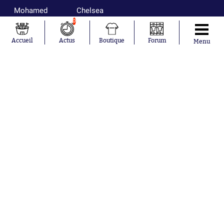
Mohamed
Chelsea
Salah
Paris Saint-
0
Mykhailo
Germain
Mudryk
Bordeaux
Accueil
Actus
Boutique
Forum
Menu
Neymar
Olympique
Khalis Merah
lyonnais
Loïs Openda
FIFA
Moussa
Real Madrid
Niakhaté
RC Strasbourg
Nicolás
AC Milan
Tagliafico
France
Pavel Šulc
RC Lens
Josh Maja
Gauthier Hein