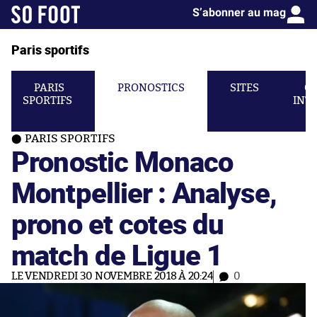
S’abonner au mag
Paris sportifs
PARIS
PRONOSTICS
SITES
C
SPORTIFS
INT
PARIS SPORTIFS
Pronostic Monaco
Montpellier : Analyse,
prono et cotes du
match de Ligue 1
LE VENDREDI 30 NOVEMBRE 2018 À 20:24
0