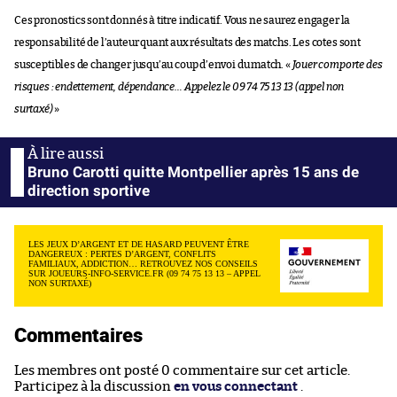
Ces pronostics sont donnés à titre indicatif. Vous ne saurez engager la
responsabilité de l’auteur quant aux résultats des matchs. Les cotes sont
susceptibles de changer jusqu’au coup d’envoi du match. «
Jouer comporte des
risques : endettement, dépendance… Appelez le 09 74 75 13 13 (appel non
surtaxé)
»
Bruno Carotti quitte Montpellier après 15 ans de
direction sportive
LES JEUX D’ARGENT ET DE HASARD PEUVENT ÊTRE
DANGEREUX : PERTES D’ARGENT, CONFLITS
FAMILIAUX, ADDICTION… RETROUVEZ NOS CONSEILS
SUR JOUEURS-INFO-SERVICE.FR (09 74 75 13 13 – APPEL
NON SURTAXÉ)
Commentaires
Les membres ont posté 0 commentaire sur cet article.
Participez à la discussion
en vous connectant
.