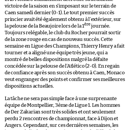
victoire de la saison en s’imposant sur le terrain de
Caen samedi dernier (0-1). Le tout premier succès
princier avait été également obtenu à l’extérieur, sur
ère
la pelouse de la Beaujoire lors de la 1
journée.
Toujours relégable, le club du Rocher pourrait sortir
de la zone rouge en cas de nouveau succès. Cette
semaine en Ligue des Champions, Thierry Henry a fait
tourner et a aligné une équipe très jeune, qui a
montré de belles dispositions malgré la défaite
concédée sur la pelouse de l’Atlético (2-0). En regain
de confiance après son succès obtenu à Caen, Monaco
veut engranger des points et confirmer ses meilleures
dispositions actuelles.
La tâche ne sera pas simple face à une surprenante
équipe de Montpellier, 3ème de Ligue 1. Les hommes
de Der Zakarian sont très solides et ont seulement
perdu 2 rencontres de championnat, face à Dijon et
Angers. Cependant, sur ces dernières semaines, les