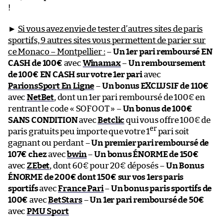
!
►
Si vous avez envie de tester d’autres sites de paris
sportifs, 9 autres sites vous permettent de parier sur
ce Monaco – Montpellier :
–
Un 1er pari remboursé EN
CASH de 100€
avec
Winamax
–
Un remboursement
de 100€ EN CASH sur votre 1er pari
avec
ParionsSport En Ligne
–
Un bonus EXCLUSIF de 110€
avec
NetBet
, dont un 1er pari remboursé de 100€ en
rentrant le code « SOFOOT » –
Un bonus de 100€
SANS CONDITION
avec
Betclic
qui vous offre 100€ de
er
paris gratuits peu importe que votre 1
pari soit
gagnant ou perdant –
Un premier pari remboursé de
107€ chez
avec
bwin
–
Un bonus ÉNORME de 150€
avec
ZEbet
, dont 60€ pour 20€ déposés –
Un Bonus
ÉNORME de 200€ dont 150€ sur vos 1ers paris
sportifs
avec
France Pari
–
Un bonus paris sportifs de
100€
avec
BetStars
–
Un 1er pari remboursé de 50€
avec
PMU Sport