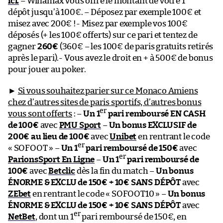
ici.
– Winamax vous offre le montant de votre 1
dépôt jusqu’à 100€. – Déposez par exemple 100€ et
misez avec 200€ !- Misez par exemple vos 100€
déposés (+ les 100€ offerts) sur ce pari et tentez de
gagner
260€
(360€ – les 100€ de paris gratuits retirés
après le pari).- Vous avez le droit en + à 500€ de bonus
pour jouer au poker.
►
Si vous souhaitez parier sur ce Monaco Amiens
chez d’autres sites de paris sportifs, d’autres bonus
er
vous sont offerts
: –
Un 1
pari remboursé EN CASH
de 100€
avec
PMU Sport
–
Un bonus EXCLUSIF de
200€ au lieu de 100€
avec
Unibet
en rentrant le code
er
« SOFOOT » –
Un 1
pari remboursé de 150€
avec
er
ParionsSport En Ligne
–
Un 1
pari remboursé de
100€
avec
Betclic
dès la fin du match –
Un bonus
ÉNORME & EXCLU de 150€ + 10€ SANS DÉPÔT
avec
ZEbet
en rentrant le code « SOFOOT10 » –
Un bonus
ÉNORME & EXCLU de 150€ + 10€ SANS DÉPÔT
avec
er
NetBet
, dont un 1
pari remboursé de 150€, en