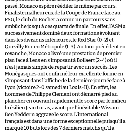
passé, Monaco espère rééditer le même parcours.
Finaliste malheureux de la Coupe de France face au
PSG, le club du Rocher a connu un parcours sans
embûche jusqu’à ces quarts de finale. En effet, l’ASM a
successivement dominé deux formations évoluant
dans les divisions inférieures, le Red Star (0-2) et
Quevilly Rouen Métropole (1-3). Au tour précédent en
revanche, Monaco a livré une prestation de premier
plan face à Lens en s’imposant à Bollaert (2-4) où il
n’est jamais simple de repartir avec un succès. Les
Monégasques ont confirmé leur excellente forme en
s’imposant dans l’affiche de la dernière journée face à
Lyon (victoire 2-0 samedi au Louis-II). En effet, les
hommes de Philippe Clement ont démarré pied au
plancher en ouvrant rapidement le score par le milieu
brésilien Jean Lucas, avant que l’inévitable Wissam
Ben Yedder n’aggrave le score. L’international
français est dans une forme exceptionnelle puisqu’il a
marqué 10 buts lors des 7 derniers matchs qu’il a