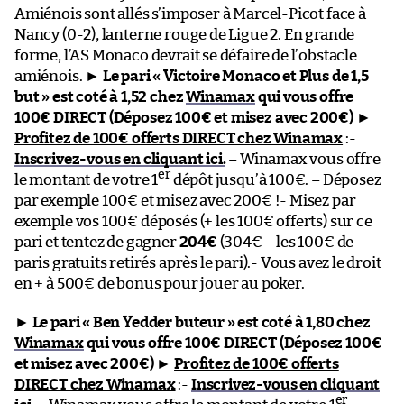
Amiénois sont allés s’imposer à Marcel-Picot face à
Nancy (0-2), lanterne rouge de Ligue 2. En grande
forme, l’AS Monaco devrait se défaire de l’obstacle
amiénois. ►
Le pari « Victoire Monaco et Plus de 1,5
but » est coté à 1,52 chez
Winamax
qui vous offre
100€ DIRECT (Déposez 100€ et misez avec 200€)
►
Profitez de 100€ offerts DIRECT chez Winamax
:-
Inscrivez-vous en cliquant ici.
– Winamax vous offre
er
le montant de votre 1
dépôt jusqu’à 100€. – Déposez
par exemple 100€ et misez avec 200€ !- Misez par
exemple vos 100€ déposés (+ les 100€ offerts) sur ce
pari et tentez de gagner
204€
(304€ – les 100€ de
paris gratuits retirés après le pari).- Vous avez le droit
en + à 500€ de bonus pour jouer au poker.
►
Le pari « Ben Yedder buteur » est coté à 1,80 chez
Winamax
qui vous offre 100€ DIRECT (Déposez 100€
et misez avec 200€)
►
Profitez de 100€ offerts
DIRECT chez Winamax
:-
Inscrivez-vous en cliquant
er