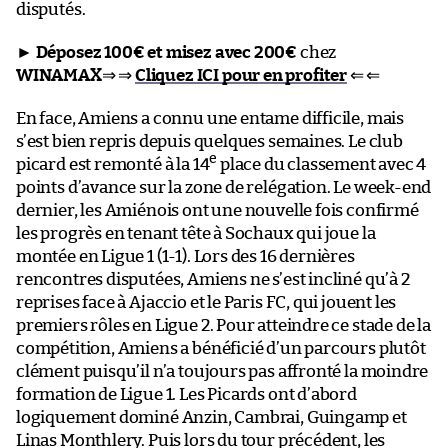
disputés.
►
Déposez 100€ et misez avec 200€
chez
WINAMAX
⇒ ⇒
Cliquez ICI pour en profiter
⇐ ⇐
En face, Amiens a connu une entame difficile, mais
s’est bien repris depuis quelques semaines. Le club
e
picard est remonté à la 14
place du classement avec 4
points d’avance sur la zone de relégation. Le week-end
dernier, les Amiénois ont une nouvelle fois confirmé
les progrès en tenant tête à Sochaux qui joue la
montée en Ligue 1 (1-1). Lors des 16 dernières
rencontres disputées, Amiens ne s’est incliné qu’à 2
reprises face à Ajaccio et le Paris FC, qui jouent les
premiers rôles en Ligue 2. Pour atteindre ce stade de la
compétition, Amiens a bénéficié d’un parcours plutôt
clément puisqu’il n’a toujours pas affronté la moindre
formation de Ligue 1. Les Picards ont d’abord
logiquement dominé Anzin, Cambrai, Guingamp et
Linas Monthlery. Puis lors du tour précédent, les