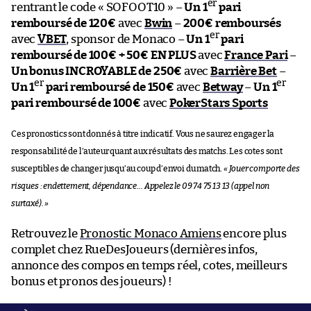
er
rentrant le code « SOFOOT10 » –
Un 1
pari
remboursé de 120€
avec
Bwin
–
200€ remboursés
er
avec
VBET
, sponsor de Monaco –
Un 1
pari
remboursé de 100€ + 50€ EN PLUS
avec
France Pari
–
Un bonus INCROYABLE de 250€
avec
Barrière Bet
–
er
er
Un 1
pari remboursé de 150€
avec
Betway
–
Un 1
pari remboursé de 100€
avec
PokerStars Sports
Ces pronostics sont donnés à titre indicatif. Vous ne saurez engager la
responsabilité de l’auteur quant aux résultats des matchs. Les cotes sont
susceptibles de changer jusqu’au coup d’envoi du match.
« Jouer comporte des
risques : endettement, dépendance… Appelez le 09 74 75 13 13 (appel non
surtaxé). »
Retrouvez le
Pronostic Monaco Amiens
encore plus
complet chez RueDesJoueurs (dernières infos,
annonce des compos en temps réel, cotes, meilleurs
bonus et pronos des joueurs) !