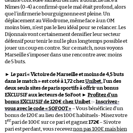
défaite concédée samedi dernier à domicile face à
Nîmes (0-4) a confirmé que le mal était profond, alors
que l’infirmerie bourguignonne est pleine. Un
déplacement au Vélodrome, même face à un OM
moins bien, n’est pas le lieu idéal pour se relancer. Les
Dijonnais vont certainement densifier leur secteur
défensif pour tenir le nul le plus longtemps possible et
jouer un coup en contre. Sur ce match, nous voyons
Marseille s’imposer dans une rencontre avec moins
de 5 buts.
►
Le pari « Victoire de Marseille et moins de 4,5 buts
dans le match » est coté à 1,72 chez
Unibet
, l’un des
deux seuls sites de paris sportifs à offrir un bonus
EXCLUSIF aux lecteurs de SoFoot
►
Profitez d’un
bonus EXCLUSIF de 120€ chez Unibet
:-
Inscrivez-
vous avec le code « SOFOOT »
– Vous bénéficiez d’un
bonus de 120€ au lieu des 100€ habituels- Misez votre
er
1
pari de 100€ sur ce pari et gagnez
172€
– Si votre
pari est perdant, vous recevez
non pas 100€ mais bien