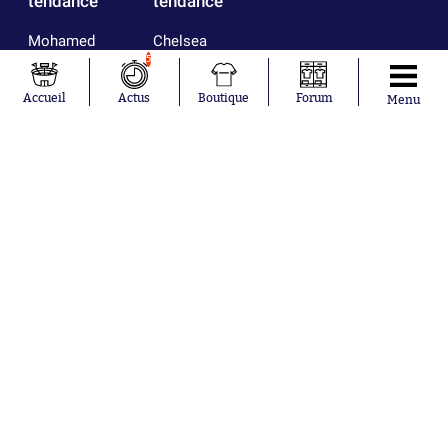
tendance
tendance
Mohamed
Chelsea
Salah
Paris Saint-
5
Mykhailo
Germain
Mudryk
Bordeaux
Accueil
Actus
Boutique
Forum
Menu
Neymar
Olympique
Khalis Merah
lyonnais
Loïs Openda
FIFA
Moussa
Real Madrid
Niakhaté
RC Strasbourg
Nicolás
AC Milan
Tagliafico
France
Pavel Šulc
RC Lens
Josh Maja
Gauthier Hein