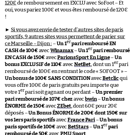
120€
de remboursement en EXCLU avec SoFoot – Et
oui, vous pariez 100€ et vous êtes remboursé de 120€
!
►
Si vous avez envie de tester d’autres sites de paris
sportifs, 9 autres sites vous permettent de parier sur
er
ce Marseille – Dijon :
–
Un 1
pari remboursé EN
er
CASH de 100€
avec
Winamax
–
Un 1
pari remboursé
EN CASH de 150€
avec
ParionsSport En Ligne
–
Un
er
bonus EXCLUSIF de 110€
avec
NetBet
, dont un 1
pari
remboursé de 100€ en rentrant le code « SOFOOT » –
Un bonus de 100€ SANS CONDITION
avec
Betclic
qui
vous offre 100€ de paris gratuits peu importe que
er
votre 1
pari soit gagnant ou perdant –
Un premier
pari remboursé de 107€ chez
avec
bwin
–
Un bonus
ÉNORME de 150€
avec
ZEbet
, dont 60€ pour 20€
déposés –
Un Bonus ÉNORME de 200€ dont 150€ sur
vos 1ers paris sportifs
avec
France Pari
–
Un bonus
er
paris sportifs de 100€
avec
BetStars
–
Un 1
pari
remboursé de 50€
avec
PMU Sport