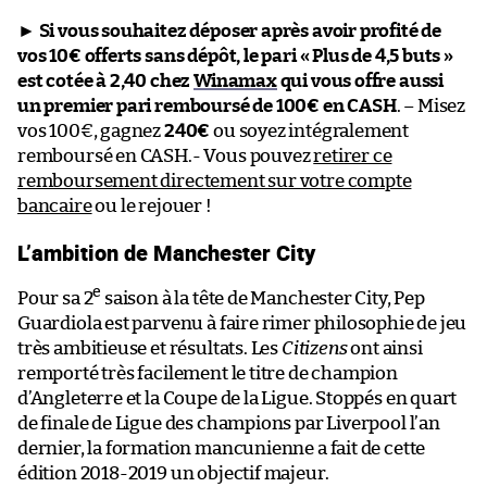
►
Si vous souhaitez déposer après avoir profité de
vos 10€ offerts sans dépôt, le pari « Plus de 4,5 buts »
est cotée à 2,40 chez
Winamax
qui vous offre aussi
un premier pari remboursé de 100€ en CASH
. – Misez
vos 100€, gagnez
240€
ou soyez intégralement
remboursé en CASH.- Vous pouvez
retirer ce
remboursement directement sur votre compte
bancaire
ou le rejouer !
L’ambition de Manchester City
e
Pour sa 2
saison à la tête de Manchester City, Pep
Guardiola est parvenu à faire rimer philosophie de jeu
très ambitieuse et résultats. Les
Citizens
ont ainsi
remporté très facilement le titre de champion
d’Angleterre et la Coupe de la Ligue. Stoppés en quart
de finale de Ligue des champions par Liverpool l’an
dernier, la formation mancunienne a fait de cette
édition 2018-2019 un objectif majeur.