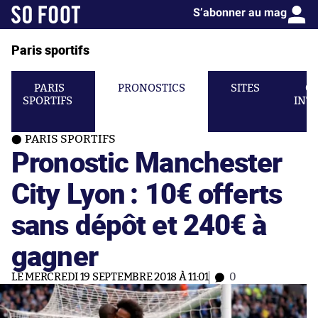
S’abonner au mag
Paris sportifs
PARIS
PRONOSTICS
SITES
C
SPORTIFS
INT
PARIS SPORTIFS
Pronostic Manchester
City Lyon : 10€ offerts
sans dépôt et 240€ à
gagner
LE MERCREDI 19 SEPTEMBRE 2018 À 11:01
0