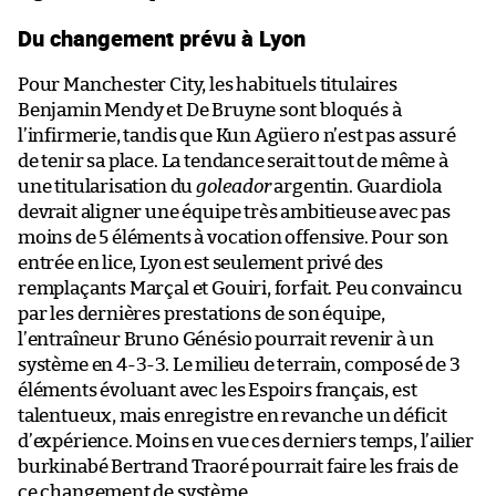
Du changement prévu à Lyon
Pour Manchester City, les habituels titulaires
Benjamin Mendy et De Bruyne sont bloqués à
l’infirmerie, tandis que Kun Agüero n’est pas assuré
de tenir sa place. La tendance serait tout de même à
une titularisation du
goleador
argentin. Guardiola
devrait aligner une équipe très ambitieuse avec pas
moins de 5 éléments à vocation offensive. Pour son
entrée en lice, Lyon est seulement privé des
remplaçants Marçal et Gouiri, forfait. Peu convaincu
par les dernières prestations de son équipe,
l’entraîneur Bruno Génésio pourrait revenir à un
système en 4-3-3. Le milieu de terrain, composé de 3
éléments évoluant avec les Espoirs français, est
talentueux, mais enregistre en revanche un déficit
d’expérience. Moins en vue ces derniers temps, l’ailier
burkinabé Bertrand Traoré pourrait faire les frais de
ce changement de système.