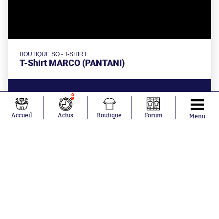
BOUTIQUE SO - T-SHIRT
T-Shirt MARCO (PANTANI)
à partir de
4
34.99€
Accueil
Actus
Boutique
Forum
Menu