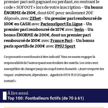
premier pari soit gagnant ou perdant, en rentrant le
code « SOFOOT » lors de votre inscription –
Un bonus
ÉNORME de 150€
, dont 60€ pour seulement 20€
déposés, avec
ZEbet
–
Un premier pari remboursé de
100€ en CASH
avec
ParionsSport En Ligne
–
Un
premier pari remboursé de 107€
avec
bwin
–
Un
bonus ÉNORME de 200€, dont un premier pari
remboursé de 100€
avec
France Pari
–
Un bonus
paris sportifs de 200€
avec
PMU Sport
Ces pronostics sont donnés à titre indicatif. Vous ne saurez engager la
responsabilité de l’auteur quant aux résultats des matchs. Les cotes sont
susceptibles de changer jusqu’au coup d’envoi du match. «
Jouer comporte des
risques : endettement, dépendance… Appelez le 09 74 75 13 13 (appel non
surtaxé)
»
Top 100 : Footballeurs fictifs (de 70 à 61)