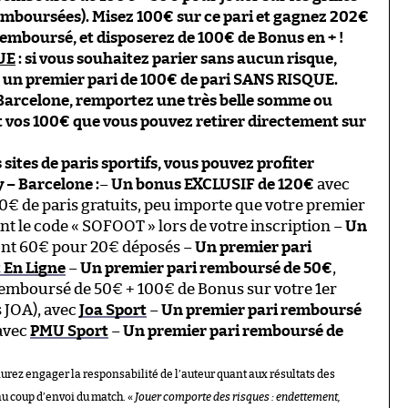
emboursées). Misez 100€ sur ce pari et gagnez 202€
 remboursé, et disposerez de 100€ de Bonus en + !
UE
: si vous souhaitez parier sans aucun risque,
 un premier pari de 100€ de pari SANS RISQUE.
 Barcelone, remportez une très belle somme ou
 vos 100€ que vous pouvez retirer directement sur
 sites de paris sportifs, vous pouvez profiter
 – Barcelone :
–
Un bonus EXCLUSIF de 120€
avec
0€ de paris gratuits, peu importe que votre premier
nt le code « SOFOOT » lors de votre inscription –
Un
ont 60€ pour 20€ déposés –
Un premier pari
 En Ligne
–
Un premier pari remboursé de 50€
,
 remboursé de 50€ + 100€ de Bonus sur votre 1er
s JOA), avec
Joa Sport
–
Un premier pari remboursé
 avec
PMU Sport
–
Un premier pari remboursé de
aurez engager la responsabilité de l’auteur quant aux résultats des
au coup d’envoi du match. «
Jouer comporte des risques : endettement,