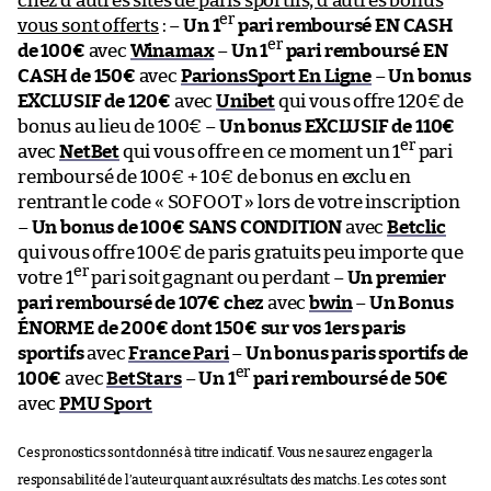
chez d’autres sites de paris sportifs, d’autres bonus
er
vous sont offerts
: –
Un 1
pari remboursé EN CASH
er
de 100€
avec
Winamax
–
Un 1
pari remboursé EN
CASH de 150€
avec
ParionsSport En Ligne
–
Un bonus
EXCLUSIF de 120€
avec
Unibet
qui vous offre 120€ de
bonus au lieu de 100€ –
Un bonus EXCLUSIF de 110€
er
avec
NetBet
qui vous offre en ce moment un 1
pari
remboursé de 100€ + 10€ de bonus en exclu en
rentrant le code « SOFOOT » lors de votre inscription
–
Un bonus de 100€ SANS CONDITION
avec
Betclic
qui vous offre 100€ de paris gratuits peu importe que
er
votre 1
pari soit gagnant ou perdant –
Un premier
pari remboursé de 107€ chez
avec
bwin
–
Un Bonus
ÉNORME de 200€ dont 150€ sur vos 1ers paris
sportifs
avec
France Pari
–
Un bonus paris sportifs de
er
100€
avec
BetStars
–
Un 1
pari remboursé de 50€
avec
PMU Sport
Ces pronostics sont donnés à titre indicatif. Vous ne saurez engager la
responsabilité de l’auteur quant aux résultats des matchs. Les cotes sont