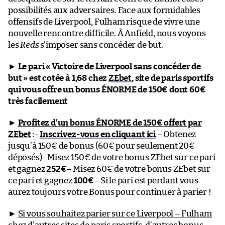
possibilités aux adversaires. Face aux formidables
offensifs de Liverpool, Fulham risque de vivre une
nouvelle rencontre difficile. À Anfield, nous voyons
les
Reds
s’imposer sans concéder de but.
►
Le pari « Victoire de Liverpool sans concéder de
but » est cotée à 1,68 chez
ZEbet
, site de paris sportifs
qui vous offre un bonus ÉNORME de 150€ dont 60€
très facilement
►
Profitez d’un bonus ÉNORME de 150€ offert par
ZEbet
:-
Inscrivez-vous en cliquant ici
– Obtenez
jusqu’à 150€ de bonus (60€ pour seulement 20€
déposés)- Misez 150€ de votre bonus ZEbet sur ce pari
et gagnez
252€
– Misez 60€ de votre bonus ZEbet sur
ce pari et gagnez
100€
– Si le pari est perdant vous
aurez toujours votre Bonus pour continuer à parier !
►
Si vous souhaitez parier sur ce Liverpool – Fulham