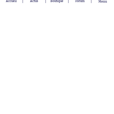
Neymar
Olympique
Accueil
Actus
Boutique
Forum
Menu
Khalis Merah
lyonnais
Loïs Openda
FIFA
Moussa
Real Madrid
Niakhaté
RC Strasbourg
Nicolás
AC Milan
Tagliafico
France
Pavel Šulc
RC Lens
Josh Maja
Gauthier Hein