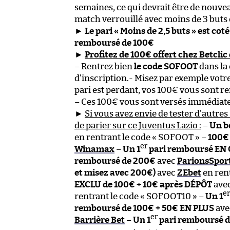
semaines, ce qui devrait être de nouve
match verrouillé avec moins de 3 buts 
►
Le pari « Moins de 2,5 buts » est coté
remboursé de 100€
►
Profitez de 100€ offert chez Betclic 
– Rentrez bien
le code SOFOOT
dans la
d’inscription.- Misez par exemple votre
pari est perdant, vos 100€ vous sont r
– Ces 100€ vous sont versés immédiate
►
Si vous avez envie de tester d’autres 
de parier sur ce Juventus Lazio :
–
Un b
en rentrant le code « SOFOOT » –
100€ 
er
Winamax
–
Un 1
pari remboursé EN
remboursé de 200€
avec
ParionsSport
et misez avec 200€)
avec
ZEbet
en ren
EXCLU de 100€ + 10€ après DÉPÔT
ave
er
rentrant le code « SOFOOT10 » –
Un 1
remboursé de 100€ + 50€ EN PLUS
av
er
Barrière Bet
–
Un 1
pari remboursé 