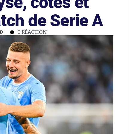
se, cotes et
tch de Serie A
40
0
RÉACTION