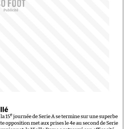
llé
e
la 15
journée de Serie A se termine sur une superbe
ette opposition met aux prises le 4e au second de Serie