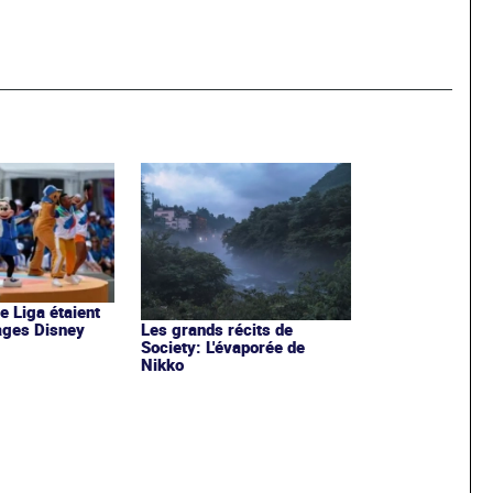
de Liga étaient
ages Disney
Les grands récits de
Society: L'évaporée de
Nikko