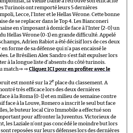
mpionnat, la Vieille Dame a retrouvé son efficacité
les Turinois ont remporté leurs 5 dernières
mpoli, Lecce, l’Inter et le Hellas Vérone. Cette bonne
se de se replacer dans le Top 4. Les Bianconeri
aine en s’imposant à domicile face à l’Inter (2-0) un
du Hellas Vérone (0-1) en grande difficulté. Appelé
hamps, Adrien Rabiot a été décisif lors de ces deux
r en forme de sa défense qui n’a pas encaissé le
es. Le Brésilien Alex Sandro s’est fait expulser lors
ter à la longue liste d’absents du côté turinois.
 du match⇒ ⇒
Cliquez ICI pour en profiter avec le
e
bruit est monté sur la 2
place du classement. A
t montré très efficace lors des deux dernières
face à la Roma (0-1) et en milieu de semaine contre
if face à la Louve, Romero a inscrit le seul but face
s, le buteur local Ciro Immobile a effectué son
mportant pour affronter la Juventus. Victorieux de
, les Laziale n’ont pas concédé le moindre but lors
se sont reposées sur leurs défenses lors des dernières