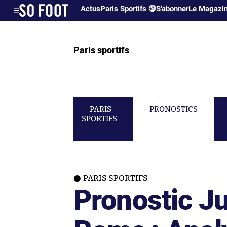
Actus
Paris Sportifs 🔞
S'abonner
Le Magazi
Paris sportifs
PARIS
PRONOSTICS
SPORTIFS
PARIS SPORTIFS
Pronostic J