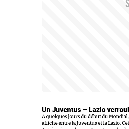
Un Juventus – Lazio verroui
A quelques jours du début du Mondial, 
affiche entre la Juventus et la Lazio. C