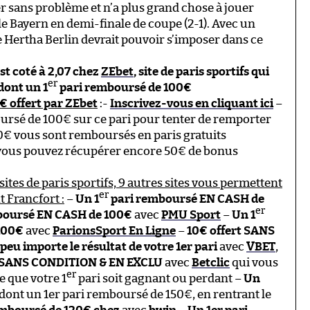
er sans problème et n’a plus grand chose à jouer
le Bayern en demi-finale de coupe (2-1). Avec un
e Hertha Berlin devrait pouvoir s’imposer dans ce
est coté à 2,07 chez
ZEbet
, site de paris sportifs qui
er
dont un 1
pari remboursé de 100€
 offert par ZEbet
:-
Inscrivez-vous en cliquant ici
–
rsé de 100€ sur ce pari pour tenter de remporter
100€ vous sont remboursés en paris gratuits
, vous pouvez récupérer encore 50€ de bonus
sites de paris sportifs, 9 autres sites vous permettent
er
t Francfort :
–
Un 1
pari remboursé EN CASH de
er
boursé EN CASH de 100€
avec
PMU Sport
–
Un 1
100€
avec
ParionsSport En Ligne
–
10€ offert SANS
eu importe le résultat de votre 1er pari
avec
VBET
,
 SANS CONDITION & EN EXCLU
avec
Betclic
qui vous
er
e que votre 1
pari soit gagnant ou perdant –
Un
 dont un 1er pari remboursé de 150€, en rentrant le