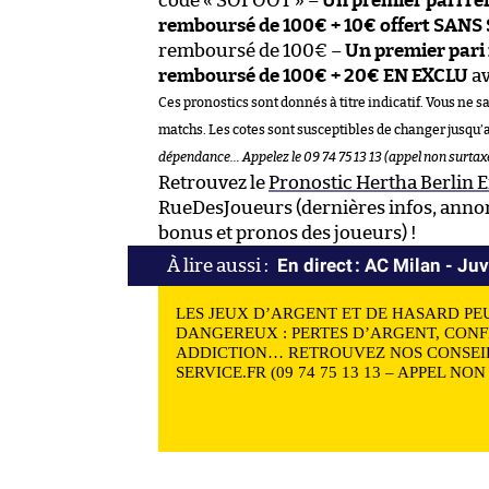
code « SOFOOT » –
Un premier pari r
remboursé de 100€ + 10€ offert SANS
remboursé de 100€ –
Un premier pari
remboursé de 100€ + 20€ EN EXCLU
a
Ces pronostics sont donnés à titre indicatif. Vous ne s
matchs. Les cotes sont susceptibles de changer jusqu’
dépendance… Appelez le 09 74 75 13 13 (appel non surtax
Retrouvez le
Pronostic Hertha Berlin E
RueDesJoueurs (dernières infos, annon
bonus et pronos des joueurs) !
En direct : AC Milan - Ju
LES JEUX D’ARGENT ET DE HASARD PE
DANGEREUX : PERTES D’ARGENT, CONF
ADDICTION… RETROUVEZ NOS CONSEIL
SERVICE.FR (09 74 75 13 13 – APPEL NO