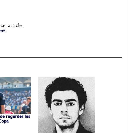
et article.
ant
.
 de regarder les
 Copa