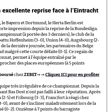
 excellente reprise face à l’Eintracht
 le Bayern et Dortmund, le Herta Berlin est
forte impression depuis la reprise de la Bundesliga.
ampionnat (à portée des 3 derniers), le club de la
attu Hoffenheim (3-0), Union (4-0), Augsbourg (2-
rs de la dernière journée, les partenaires du Belge
 malgré cette courte défaite (0-1). Ce regain de
onnat, permet à l’équipe entraîné par le
procher des places européennes (à 5 points
mboursé
chez
ZEBET
⇒ ⇒
Cliquez ICI pour en profiter
équipe très irrégulière de ce championnat. Depuis la
ant Bas Dost n’ont pas failli à leur réputation. Après
2-5) et Fribourg (3-3), Francfort à réagi chez
-0), avant de s’incliner maladroitement lors de la
é (0-2). Onzième à 7 points du barragiste