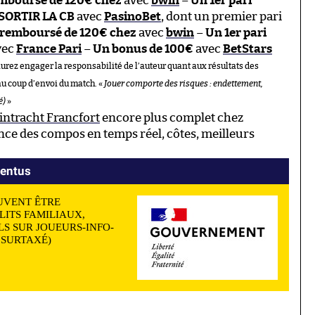
emboursé de 120€ chez
avec
bwin
–
Un 1er pari
 SORTIR LA CB
avec
PasinoBet
, dont un premier pari
 remboursé de 120€ chez
avec
bwin
–
Un 1er pari
vec
France Pari
–
Un bonus de 100€
avec
BetStars
aurez engager la responsabilité de l’auteur quant aux résultats des
au coup d’envoi du match. «
Jouer comporte des risques : endettement,
é)
»
intracht Francfort
encore plus complet chez
ce des compos en temps réel, côtes, meilleurs
ventus
UVENT ÊTRE
LITS FAMILIAUX,
S SUR JOUEURS-INFO-
N SURTAXÉ)