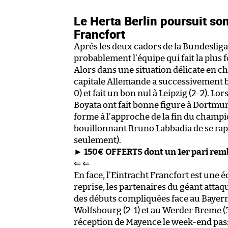
Le Herta Berlin poursuit son
Francfort
Après les deux cadors de la Bundesliga,
probablement l’équipe qui fait la plus 
Alors dans une situation délicate en ch
capitale Allemande a successivement b
0) et fait un bon nul à Leipzig (2-2). Lo
Boyata ont fait bonne figure à Dortmund
forme à l’approche de la fin du champi
bouillonnant Bruno Labbadia de se rap
seulement).
►
150€ OFFERTS dont un 1er pari re
⇐ ⇐
En face, l’Eintracht Francfort est une 
reprise, les partenaires du géant attaqu
des débuts compliquées face au Bayern (
Wolfsbourg (2-1) et au Werder Breme (3
réception de Mayence le week-end pass