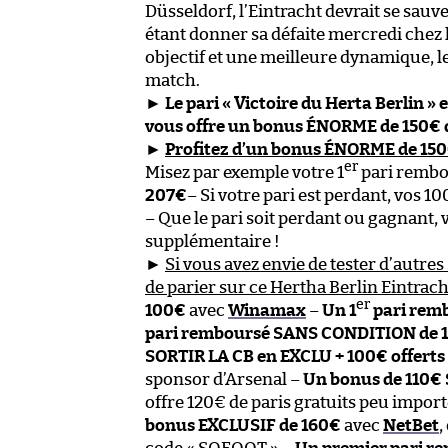
Düsseldorf, l’Eintracht devrait se sauv
étant donner sa défaite mercredi chez 
objectif et une meilleure dynamique, l
match.
►
Le pari « Victoire du Herta Berlin » 
vous offre un bonus ÉNORME de 150€ 
►
Profitez d’un bonus ÉNORME de 150€
er
Misez par exemple votre 1
pari rembou
207€
– Si votre pari est perdant, vos 
– Que le pari soit perdant ou gagnant
supplémentaire !
►
Si vous avez envie de tester d’autres 
de parier sur ce Hertha Berlin Eintrach
er
100€
avec
Winamax
–
Un 1
pari rem
pari remboursé SANS CONDITION de 
SORTIR LA CB en EXCLU + 100€ offerts p
sponsor d’Arsenal –
Un bonus de 110€
offre 120€ de paris gratuits peu import
bonus EXCLUSIF de 160€
avec
NetBet
,