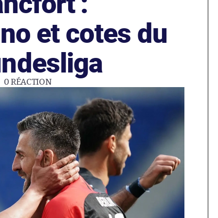
ncfort :
no et cotes du
ndesliga
0
RÉACTION