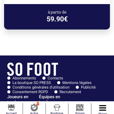
à partir de
59.90€
Abonnements
Contacts
La boutique SO PRESS
Mentions légales
Conditions générales d'utilisation
Publicité
Consentement RGPD
Recrutement
Joueurs en
Équipes en
tendance
tendance
10
Mohamed
Chelsea
Accueil
Actus
Boutique
Forum