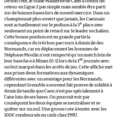
De son côté, le Stade Malherbe de Caen a connu un
retour en Ligue 2 pas simple mais semble être parti
sur de bonnes bases lors de nouvel exercice. Dans un
championnat plus ouvert que jamais, les Caennais
e
sont actuellement sur le podium à la 3
place avec
seulement un point de retard sur le leader sochalien.
Cette bonne position est en grande partie la
conséquence du très bon parcours à domicile des
Normands, car en déplacement les hommes de
Stéphane Moulin n’ont remporté qu’un match loin de
re
leur base face à Nîmes (0-1) lors de la 1
journée avec
un but marqué dans les arrêts de jeu. Cette affiche met
aux prises deux formations aux dynamiques
différentes avec un avantage pour les Normands,
cependant Grenoble a souvent fait preuve de solidité à
domicile tandis que Caen n’est pas spécialement à
l’aise loin de ses bases. On pourrait voir par
conséquent les deux équipes se neutraliser et se
quitter sur un nul. Une grosse cote à tenter avec les
100€ remboursés en cash chez PMU.