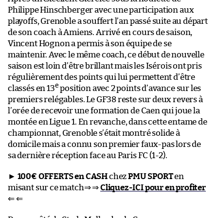
Philippe Hinschberger avec une participation aux
playoffs, Grenoble a souffert l’an passé suite au départ
de son coach à Amiens. Arrivé en cours de saison,
Vincent Hognon a permis à son équipe de se
maintenir. Avec le même coach, ce début de nouvelle
saison est loin d’être brillant mais les Isérois ont pris
régulièrement des points qui lui permettent d’être
e
classés en 13
position avec 2 points d’avance sur les
premiers relégables. Le GF38 reste sur deux revers à
l’orée de recevoir une formation de Caen qui joue la
montée en Ligue 1. En revanche, dans cette entame de
championnat, Grenoble s’était montré solide à
domicile mais a connu son premier faux-pas lors de
sa dernière réception face au Paris FC (1-2).
►
100€ OFFERTS en CASH
chez
PMU SPORT
en
misant sur ce match⇒ ⇒
Cliquez-ICI pour en profiter
⇐ ⇐