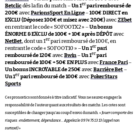
er
Betclic
dès la fin du match –
Un 1
pari remboursé de
200€
avec
ParionsSport En Ligne
–
100€ DIRECT en
EXCLU (Déposez 100€ et misez avec 200€)
avec
ZEbet
en rentrant le code « SOFOOTX2 » –
Un bonus
ÉNORME & EXCLU de 100€ + 10€ après DÉPÔT
avec
er
NetBet
, dont un 1
pari remboursé de 100€, en
er
rentrant le code « SOFOOT10 » –
Un 1
pari
er
remboursé de 120€
avec
Bwin
–
Un 1
pari
remboursé de 100€ + 50€ EN PLUS
avec
France Pari
–
Un bonus INCROYABLE de 250€
avec
Barrière Bet
–
er
Un 1
pari remboursé de 100€
avec
PokerStars
Sports
Ces pronostics sont donnés à titre indicatif. Vous ne saurez engager la
responsabilité de l’auteur quant aux résultats des matchs. Les cotes sont
susceptibles de changer jusqu’au coup d’envoi du match. «
Jouer comporte des
risques : endettement, dépendance… Appelez le 09 74 75 13 13 (appel non
surtaxé)
»