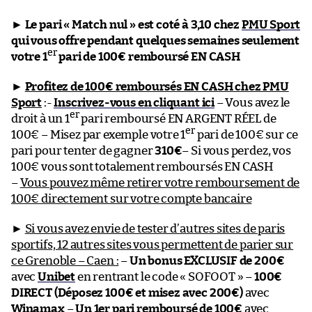
►
Le pari « Match nul » est coté à 3,10 chez
PMU Sport
qui vous offre pendant quelques semaines seulement
er
votre 1
pari de 100€ remboursé EN CASH
►
Profitez de 100€ remboursés EN CASH chez PMU
Sport
:-
Inscrivez-vous en cliquant ici
– Vous avez le
er
droit à un 1
pari remboursé EN ARGENT RÉEL de
er
100€ – Misez par exemple votre 1
pari de 100€ sur ce
pari pour tenter de gagner
310€
– Si vous perdez, vos
100€ vous sont totalement remboursés EN CASH
–
Vous pouvez même retirer votre remboursement de
100€ directement sur votre compte bancaire
►
Si vous avez envie de tester d’autres sites de paris
sportifs, 12 autres sites vous permettent de parier sur
ce Grenoble – Caen :
–
Un bonus EXCLUSIF de 200€
avec
Unibet
en rentrant le code « SOFOOT » –
100€
DIRECT (Déposez 100€ et misez avec 200€)
avec
Winamax
–
Un 1er pari remboursé de 100€
avec