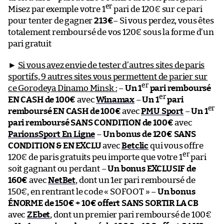
er
Misez par exemple votre 1
pari de 120€ sur ce pari
pour tenter de gagner
213€
– Si vous perdez, vous êtes
totalement remboursé de vos 120€ sous la forme d’un
pari gratuit
►
Si vous avez envie de tester d’autres sites de paris
sportifs, 9 autres sites vous permettent de parier sur
er
ce Gorodeya Dinamo Minsk :
–
Un 1
pari remboursé
er
EN CASH de 100€
avec
Winamax
–
Un 1
pari
er
remboursé EN CASH de 100€
avec
PMU Sport
–
Un 1
pari remboursé SANS CONDITION de 100€
avec
ParionsSport En Ligne
–
Un bonus de 120€ SANS
CONDITION & EN EXCLU
avec
Betclic
qui vous offre
er
120€ de paris gratuits peu importe que votre 1
pari
soit gagnant ou perdant –
Un bonus EXCLUSIF de
160€
avec
NetBet
, dont un 1er pari remboursé de
150€, en rentrant le code « SOFOOT » –
Un bonus
ÉNORME de 150€ + 10€ offert SANS SORTIR LA CB
avec
ZEbet
, dont un premier pari remboursé de 100€