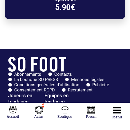
5.90€
Abonnements
Contacts
La boutique SO PRESS
Mentions légales
Conditions générales d'utilisation
Publicité
Consentement RGPD
Recrutement
Joueurs en
Équipes en
tendance
tendance
4
Mohamed
Chelsea
Accueil
Actus
Boutique
Forum
Menu
Salah
Paris Saint-
Mykhailo
Germain
Mudryk
Bordeaux