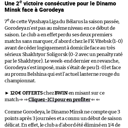
e
Une 2
victoire consécutive pour le Dinamo
Minsk face à Gorodeya
e
7
de cette Vysshaya Liga du Bélarus la saison passée,
Gorodeya n’est pas au même niveau en ce début de
saison. Le club a en effet perdu ses deux premiers
matchs sans marquer, d’abord chez le FK Vitebsk (1-0)
avant de céder logiquement à domicile face au très
sérieux Shakhtyor Soligorsk (0-2 avec un penalty raté
par le Shakhtyor). Le week-end dernier en revanche,
Gorodeya s’est imposé, mais s’était de peu (1-0) et face
au promu Belshina qui est l’actuel lanterne rouge du
championnat.
►
120€ OFFERTS
chez
BWIN
en misant sur ce
match⇒ ⇒
Cliquez-ICI pour en profiter
⇐ ⇐
Comme Gorodeya, le Dinamo Minsk ne compte que 3
points après 3 journées et a connu un début de saison
délicat. En effet, le club a d’abord été éliminé en 1/4 de