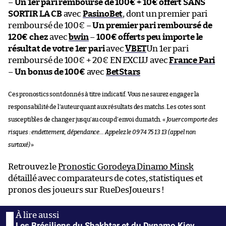
–
Un 1er pari remboursé de 100€ + 10€ offert SANS
SORTIR LA CB
avec
PasinoBet
, dont un premier pari
remboursé de 100€ –
Un premier pari remboursé de
120€ chez
avec
bwin
–
100€ offerts peu importe le
résultat de votre 1er pari
avec
VBET
Un 1er pari
remboursé de 100€ + 20€ EN EXCLU avec
France Pari
–
Un bonus de 100€
avec
BetStars
Ces pronostics sont donnés à titre indicatif. Vous ne saurez engager la
responsabilité de l’auteur quant aux résultats des matchs. Les cotes sont
susceptibles de changer jusqu’au coup d’envoi du match. «
Jouer comporte des
risques : endettement, dépendance… Appelez le 09 74 75 13 13 (appel non
surtaxé)
»
Retrouvez le
Pronostic Gorodeya Dinamo Minsk
détaillé avec comparateurs de cotes, statistiques et
pronos des joueurs sur RueDesJoueurs !
Les Brésiliens du Shakhtar et du Dynamo Kiev