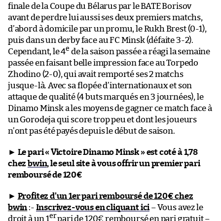
finale de la Coupe du Bélarus par le BATE Borisov
avant de perdre lui aussi ses deux premiers matchs,
d’abord à domicile par un promu, le Rukh Brest (0-1),
puis dans un derby face au FC Minsk (défaite 3-2).
e
Cependant, le 4
de la saison passée a réagi la semaine
passée en faisant belle impression face au Torpedo
Zhodino (2-0), qui avait remporté ses 2 matchs
jusque-là. Avec sa flopée d’internationaux et son
attaque de qualité (4 buts marqués en 3 journées), le
Dinamo Minsk a les moyens de gagner ce match face à
un Gorodeja qui score trop peu et dont les joueurs
n’ont pas été payés depuis le début de saison.
►
Le pari « Victoire Dinamo Minsk » est coté à 1,78
chez
bwin
, le seul site à vous offrir un premier pari
remboursé de 120€
►
Profitez d’un 1er pari remboursé de 120€ chez
bwin
:-
Inscrivez-vous en cliquant ici
– Vous avez le
er
droit à un 1
pari de 120€ remboursé en pari gratuit –