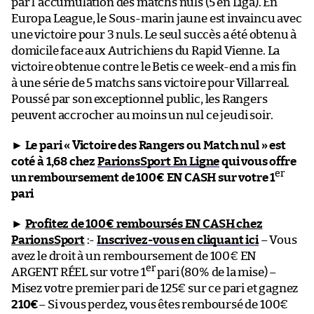
par l’accumulation des matchs nuls (5 en Liga). En
Europa League, le Sous-marin jaune est invaincu avec
une victoire pour 3 nuls. Le seul succès a été obtenu à
domicile face aux Autrichiens du Rapid Vienne. La
victoire obtenue contre le Betis ce week-end a mis fin
à une série de 5 matchs sans victoire pour Villarreal.
Poussé par son exceptionnel public, les Rangers
peuvent accrocher au moins un nul ce jeudi soir.
►
Le pari « Victoire des Rangers ou Match nul » est
coté à 1,68 chez
ParionsSport En Ligne
qui vous offre
er
un remboursement de 100€ EN CASH sur votre 1
pari
►
Profitez de 100€ remboursés EN CASH chez
ParionsSport
:-
Inscrivez-vous en cliquant ici
– Vous
avez le droit à un remboursement de 100€ EN
er
ARGENT RÉEL sur votre 1
pari (80% de la mise) –
Misez votre premier pari de 125€ sur ce pari et gagnez
210€
– Si vous perdez, vous êtes remboursé de 100€