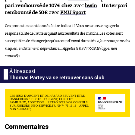
pari remboursé de 107€ chez
avec
bwin
–
Un 1er pari
remboursé de 50€
avec
PMU Sport
Ces pronostics sont donnés à titre indicatif. Vous ne saurez engager la
responsabilité de l’auteur quant aux résultats des matchs. Les cotes sont
susceptibles de changer jusqu’au coup d’envoi du match. «
Jouer comporte des
risques : endettement, dépendance… Appelez le 09 74 75 13 13 (appel non
surtaxé)
»
Thomas Partey va se retrouver sans club
LES JEUX D’ARGENT ET DE HASARD PEUVENT ÊTRE
DANGEREUX : PERTES D’ARGENT, CONFLITS
FAMILIAUX, ADDICTION… RETROUVEZ NOS CONSEILS
SUR JOUEURS-INFO-SERVICE.FR (09 74 75 13 13 – APPEL
NON SURTAXÉ)
Commentaires