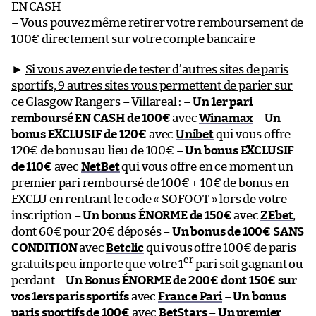
EN CASH
–
Vous pouvez même retirer votre remboursement de
100€ directement sur votre compte bancaire
►
Si vous avez envie de tester d’autres sites de paris
sportifs, 9 autres sites vous permettent de parier sur
ce Glasgow Rangers – Villareal :
–
Un 1er pari
remboursé EN CASH de 100€
avec
Winamax
–
Un
bonus EXCLUSIF de 120€
avec
Unibet
qui vous offre
120€ de bonus au lieu de 100€ –
Un bonus EXCLUSIF
de 110€
avec
NetBet
qui vous offre en ce moment un
premier pari remboursé de 100€ + 10€ de bonus en
EXCLU en rentrant le code « SOFOOT » lors de votre
inscription –
Un bonus ÉNORME de 150€
avec
ZEbet
,
dont 60€ pour 20€ déposés –
Un bonus de 100€ SANS
CONDITION
avec
Betclic
qui vous offre 100€ de paris
er
gratuits peu importe que votre 1
pari soit gagnant ou
perdant –
Un Bonus ÉNORME de 200€ dont 150€ sur
vos 1ers paris sportifs
avec
France Pari
–
Un bonus
paris sportifs de 100€
avec
BetStars
–
Un premier