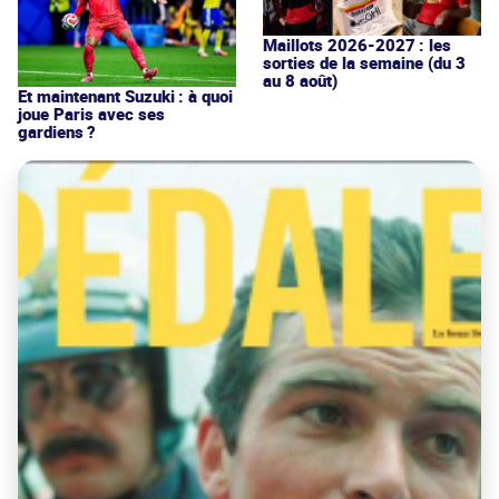
Maillots 2026-2027 : les
sorties de la semaine (du 3
au 8 août)
Et maintenant Suzuki : à quoi
joue Paris avec ses
gardiens ?