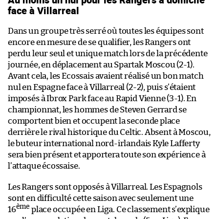
face à Villarreal
Dans un groupe très serré où toutes les équipes sont
encore en mesure de se qualifier, les Rangers ont
perdu leur seul et unique match lors de la précédente
journée, en déplacement au Spartak Moscou (2-1).
Avant cela, les Ecossais avaient réalisé un bon match
nul en Espagne face à Villarreal (2-2), puis s’étaient
imposés à Ibrox Park face au Rapid Vienne (3-1). En
championnat, les hommes de Steven Gerrard se
comportent bien et occupent la seconde place
derrière le rival historique du Celtic. Absent à Moscou,
le buteur international nord-irlandais Kyle Lafferty
sera bien présent et apportera toute son expérience à
l’attaque écossaise.
Les Rangers sont opposés à Villarreal. Les Espagnols
sont en difficulté cette saison avec seulement une
ème
16
place occupée en Liga. Ce classement s’explique