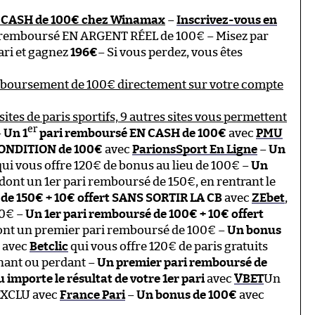
 CASH de 100€ chez Winamax
–
Inscrivez-vous en
 remboursé EN ARGENT RÉEL de 100€ – Misez par
ari et gagnez
196€
– Si vous perdez, vous êtes
mboursement de 100€ directement sur votre compte
sites de paris sportifs, 9 autres sites vous permettent
er
–
Un 1
pari remboursé EN CASH de 100€
avec
PMU
ONDITION de 100€
avec
ParionsSport En Ligne
–
Un
ui vous offre 120€ de bonus au lieu de 100€ –
Un
 dont un 1er pari remboursé de 150€, en rentrant le
e 150€ + 10€ offert SANS SORTIR LA CB
avec
ZEbet
,
00€ –
Un 1er pari remboursé de 100€ + 10€ offert
dont un premier pari remboursé de 100€ –
Un bonus
avec
Betclic
qui vous offre 120€ de paris gratuits
gnant ou perdant –
Un premier pari remboursé de
 importe le résultat de votre 1er pari
avec
VBET
Un
 EXCLU avec
France Pari
–
Un bonus de 100€
avec