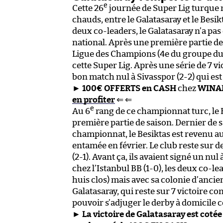
e
Cette 26
journée de Super Lig turque n
chauds, entre le Galatasaray et le Besi
deux co-leaders, le Galatasaray n’a pas
national. Après une première partie d
Ligue des Champions (4e du groupe du 
cette Super Lig. Après une série de 7 vic
bon match nul à Sivasspor (2-2) qui est 
►
100€ OFFERTS en CASH
chez
WINA
en profiter
⇐ ⇐
e
Au 6
rang de ce championnat turc, le 
première partie de saison. Dernier de 
championnat, le Besiktas est revenu a
entamée en février. Le club reste sur d
(2-1). Avant ça, ils avaient signé un nu
chez l’Istanbul BB (1-0), les deux co-
huis clos) mais avec sa colonie d’anciens
Galatasaray, qui reste sur 7 victoire 
pouvoir s’adjuger le derby à domicile
►
La victoire de Galatasaray est cotée