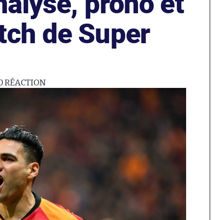
nalyse, prono et
tch de Super
0
RÉACTION