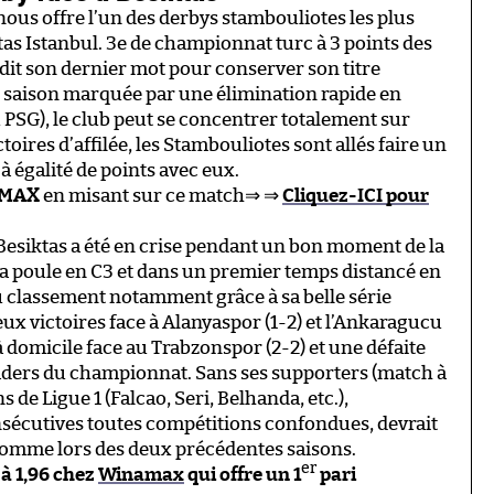
ous offre l’un des derbys stambouliotes les plus
ktas Istanbul. 3e de championnat turc à 3 points des
 dit son dernier mot pour conserver son titre
e saison marquée par une élimination rapide en
PSG), le club peut se concentrer totalement sur
toires d’affilée, les Stambouliotes sont allés faire un
à égalité de points avec eux.
MAX
en misant sur ce match⇒ ⇒
Cliquez-ICI pour
Besiktas a été en crise pendant un bon moment de la
sa poule en C3 et dans un premier temps distancé en
u classement notamment grâce à sa belle série
eux victoires face à Alanyaspor (1-2) et l’Ankaragucu
l à domicile face au Trabzonspor (2-2) et une défaite
leaders du championnat. Sans ses supporters (match à
 de Ligue 1 (Falcao, Seri, Belhanda, etc.),
consécutives toutes compétitions confondues, devrait
 comme lors des deux précédentes saisons.
er
 à 1,96 chez
Winamax
qui offre un 1
pari