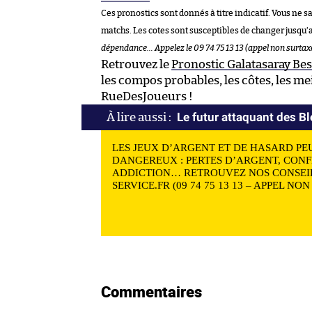
Ces pronostics sont donnés à titre indicatif. Vous ne s
matchs. Les cotes sont susceptibles de changer jusqu’
dépendance… Appelez le 09 74 75 13 13 (appel non surtax
Retrouvez le
Pronostic Galatasaray Bes
les compos probables, les côtes, les me
RueDesJoueurs !
Le futur attaquant des Ble
LES JEUX D’ARGENT ET DE HASARD PE
DANGEREUX : PERTES D’ARGENT, CONF
ADDICTION… RETROUVEZ NOS CONSEIL
SERVICE.FR (09 74 75 13 13 – APPEL NO
Commentaires