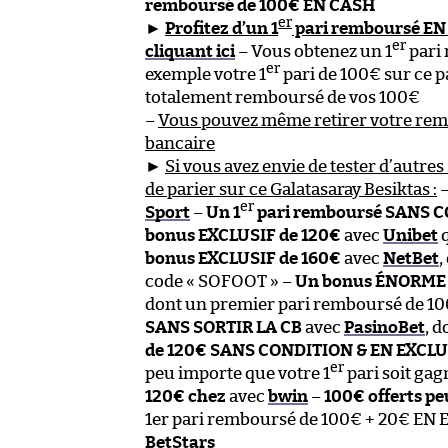
remboursé de 100€ EN CASH
er
►
Profitez d’un 1
pari remboursé EN
er
cliquant ici
– Vous obtenez un 1
pari
er
exemple votre 1
pari de 100€ sur ce p
totalement remboursé de vos 100€
–
Vous pouvez même retirer votre re
bancaire
►
Si vous avez envie de tester d’autres 
de parier sur ce Galatasaray Besiktas :
er
Sport
–
Un 1
pari remboursé SANS C
bonus EXCLUSIF de 120€
avec
Unibet
q
bonus EXCLUSIF de 160€
avec
NetBet
,
code « SOFOOT » –
Un bonus ÉNORME d
dont un premier pari remboursé de 1
SANS SORTIR LA CB
avec
PasinoBet
, 
de 120€ SANS CONDITION & EN EXCLU
er
peu importe que votre 1
pari soit ga
120€ chez
avec
bwin
–
100€ offerts peu
1er pari remboursé de 100€ + 20€ EN
BetStars