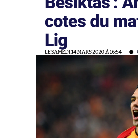
Besiktas : A
cotes du ma
Lig
LE SAMEDI 14 MARS 2020 À 16:54