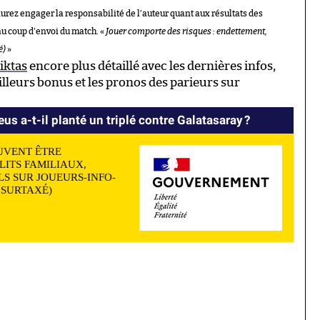
aurez engager la responsabilité de l’auteur quant aux résultats des
au coup d’envoi du match. «
Jouer comporte des risques : endettement,
é)
»
iktas
encore plus détaillé avec les dernières infos,
illeurs bonus et les pronos des parieurs sur
us a-t-il planté un triplé contre Galatasaray ?
UVENT ÊTRE
LITS FAMILIAUX,
S SUR JOUEURS-INFO-
N SURTAXÉ)