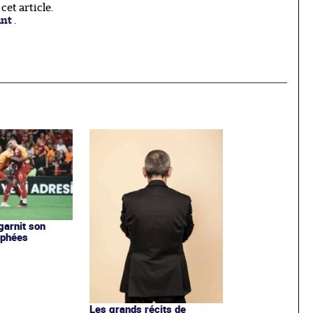
et article.
ant
.
garnit son
ophées
Les grands récits de