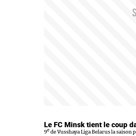
Le FC Minsk tient le coup d
e
9
de Vusshaya Liga Belarus la saison p