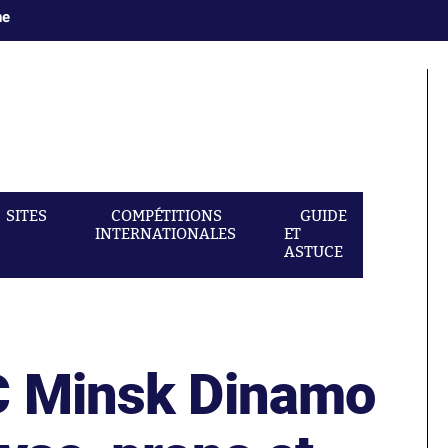
ne
SITES
COMPÉTITIONS
GUIDE
INTERNATIONALES
ET
ASTUCE
C Minsk Dinamo