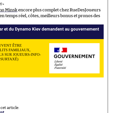
é)
»
mo Minsk
encore plus complet chez RueDesJoueurs
n temps réel, côtes, meilleurs bonus et pronos des
tar et du Dynamo Kiev demandent au gouvernement
UVENT ÊTRE
LITS FAMILIAUX,
S SUR JOUEURS-INFO-
N SURTAXÉ)
et article.
ant
.