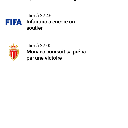
Hier à 22:48
Infantino a encore un
soutien
Hier à 22:00
Monaco poursuit sa prépa
par une victoire