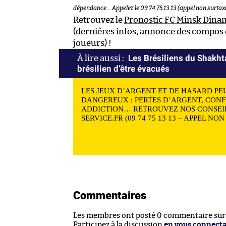
dépendance… Appelez le 09 74 75 13 13 (appel non surtax
Retrouvez le
Pronostic FC Minsk Dina
(dernières infos, annonce des compos e
joueurs) !
Les Brésiliens du Shakh
brésilien d’être évacués
LES JEUX D’ARGENT ET DE HASARD PE
DANGEREUX : PERTES D’ARGENT, CONF
ADDICTION… RETROUVEZ NOS CONSEIL
SERVICE.FR (09 74 75 13 13 – APPEL NO
Commentaires
Les membres ont posté 0 commentaire sur c
Participez à la discussion
en vous connect