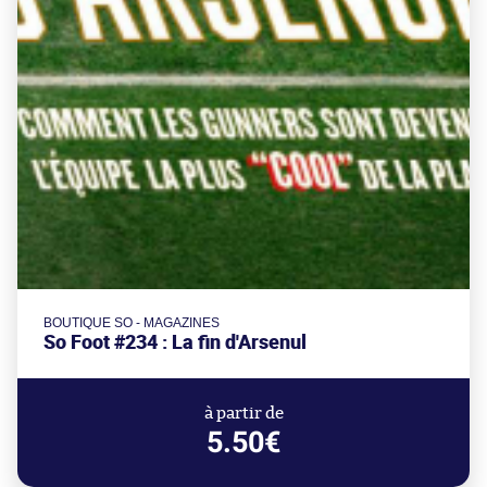
BOUTIQUE SO - MAGAZINES
So Foot #234 : La fin d'Arsenul
à partir de
5.50€