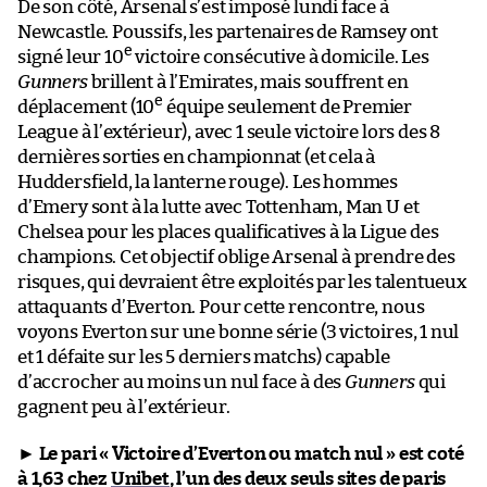
De son côté, Arsenal s’est imposé lundi face à
Newcastle. Poussifs, les partenaires de Ramsey ont
e
signé leur 10
victoire consécutive à domicile. Les
Gunners
brillent à l’Emirates, mais souffrent en
e
déplacement (10
équipe seulement de Premier
League à l’extérieur), avec 1 seule victoire lors des 8
dernières sorties en championnat (et cela à
Huddersfield, la lanterne rouge). Les hommes
d’Emery sont à la lutte avec Tottenham, Man U et
Chelsea pour les places qualificatives à la Ligue des
champions. Cet objectif oblige Arsenal à prendre des
risques, qui devraient être exploités par les talentueux
attaquants d’Everton. Pour cette rencontre, nous
voyons Everton sur une bonne série (3 victoires, 1 nul
et 1 défaite sur les 5 derniers matchs) capable
d’accrocher au moins un nul face à des
Gunners
qui
gagnent peu à l’extérieur.
►
Le pari « Victoire d’Everton ou match nul » est coté
à 1,63 chez
Unibet
, l’un des deux seuls sites de paris