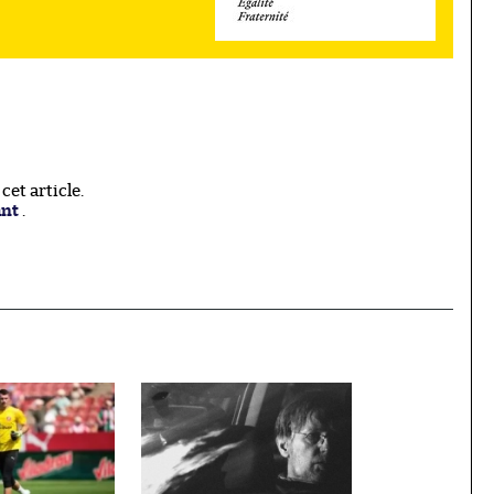
et article.
ant
.