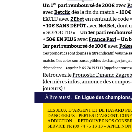
er
Un 1
pari remboursé de 200€
avec
P
avec
Betclic
dès la fin du match –
100€ 
EXCLU avec
ZEbet
en rentrant le code
+ 10€ SANS DÉPÔT
avec
NetBet
, dont u
« SOFOOT10 » –
Un 1er pari rembours
+ 50€ EN PLUS
avec
France Pari
–
Un b
1er pari remboursé de 100€
avec
Poker
Ces pronostics sont donnés à titre indicatif. Vous ne s
matchs. Les cotes sont susceptibles de changer jusqu’
dépendance… Appelez le 09 74 75 13 13 (appel non surtax
Retrouvez le
Pronostic Dinamo Zagreb
(dernières infos, annonce des compos e
joueurs) !
En Ligue des champions,
LES JEUX D’ARGENT ET DE HASARD PE
DANGEREUX : PERTES D’ARGENT, CONF
ADDICTION… RETROUVEZ NOS CONSEIL
SERVICE.FR (09 74 75 13 13 – APPEL NO