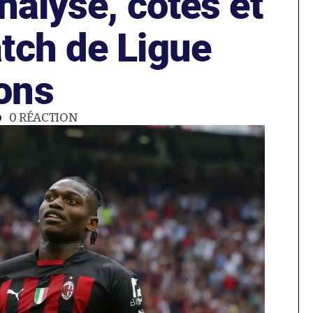
nalyse, cotes et
tch de Ligue
ons
0
RÉACTION