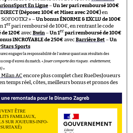
arionsSport En Ligne
–
Un 1er pari remboursé 100€
DIRECT (Déposez 100€ et Misez avec 200€)
en
 « SOFOOTX2 » –
Un bonus ÉNORME & EXCLU de 100€
er
n 1
pari remboursé de 100€, en rentrant le code
er
é de 120€
avec
Bwin
–
Un 1
pari remboursé de 100€
onus INCROYABLE de 250€
avec
Barrière Bet
–
Un
Stars Sports
aurez engager la responsabilité de l’auteur quant aux résultats des
au coup d’envoi du match. «
Jouer comporte des risques : endettement,
é)
»
 Milan AC
encore plus complet chez RueDesJoueurs
n temps réel, côtes, meilleurs bonus et pronos des
 une remontada pour le Dinamo Zagreb
UVENT ÊTRE
LITS FAMILIAUX,
S SUR JOUEURS-INFO-
N SURTAXÉ)