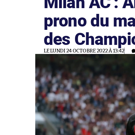
Milan AC : A
prono du ma
des Champi
LE LUNDI 24 OCTOBRE 2022 À 13:42