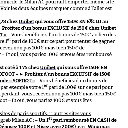
omicile, le Milan AC pourrait l’emporter même si le
 Voir les deux équipes marquer comme à l’aller est
1,78 chez
Unibet
qui vous offre 150€ EN EXCLU au
►
Profitez d’un bonus EXCLUSIF de 150€ chez Unibet
T »
– Vous bénéficiez d’un bonus de 150€ au lieu des
er
re 1
pari de 100€ sur ce pari pour tenter de gagner
recevez
non pas 100€ mais bien 150€
de
 Et oui, vous pariez 100€ et vous êtes remboursé
st coté à 1,75 chez
Unibet
qui vous offre 150€ EN
SOFOOT »
►
Profitez d’un bonus EXCLUSIF de 150€
code « SOFOOT »
– Vous bénéficiez d’un bonus de
er
 par exemple votre 1
pari de 100€ sur ce pari pour
st perdant, vous recevez
non pas 100€ mais bien 150€
 – Et oui, vous pariez 100€ et vous êtes
ites de paris sportifs, 11 autres sites vous
er
greb Milan AC :
–
Un 1
pari remboursé EN CASH de
Déposez 100€ et Misez avec 200€)
avec
Winamax
–