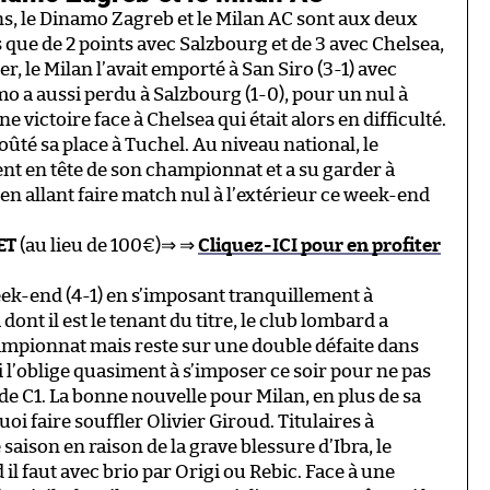
, le Dinamo Zagreb et le Milan AC sont aux deux
 que de 2 points avec Salzbourg et de 3 avec Chelsea,
er, le Milan l’avait emporté à San Siro (3-1) avec
 a aussi perdu à Salzbourg (1-0), pour un nul à
e victoire face à Chelsea qui était alors en difficulté.
oûté sa place à Tuchel. Au niveau national, le
 en tête de son championnat et a su garder à
en allant faire match nul à l’extérieur ce week-end
ET
(au lieu de 100€)⇒ ⇒
Cliquez-ICI pour en profiter
ek-end (4-1) en s’imposant tranquillement à
dont il est le tenant du titre, le club lombard a
mpionnat mais reste sur une double défaite dans
ui l’oblige quasiment à s’imposer ce soir pour ne pas
 de C1. La bonne nouvelle pour Milan, en plus de sa
uoi faire souffler Olivier Giroud. Titulaires à
aison en raison de la grave blessure d’Ibra, le
l faut avec brio par Origi ou Rebic. Face à une