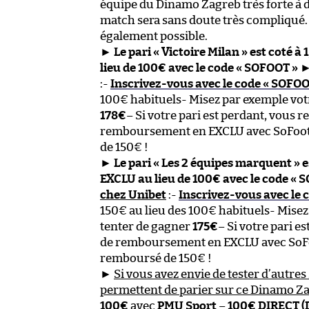
équipe du Dinamo Zagreb très forte à d
match sera sans doute très compliqué.
également possible.
►
Le pari « Victoire Milan » est coté à 
lieu de 100€ avec le code « SOFOOT »
:-
Inscrivez-vous avec le code « SOFOO
100€ habituels- Misez par exemple vot
178€
– Si votre pari est perdant, vous 
remboursement en EXCLU avec SoFoot –
de 150€ !
►
Le pari « Les 2 équipes marquent » e
EXCLU au lieu de 100€ avec le code « 
chez Unibet
:-
Inscrivez-vous avec le 
150€ au lieu des 100€ habituels- Misez
tenter de gagner
175€
– Si votre pari e
de remboursement en EXCLU avec SoFoot
remboursé de 150€ !
►
Si vous avez envie de tester d’autres s
permettent de parier sur ce Dinamo Za
100€
avec
PMU Sport
–
100€ DIRECT (