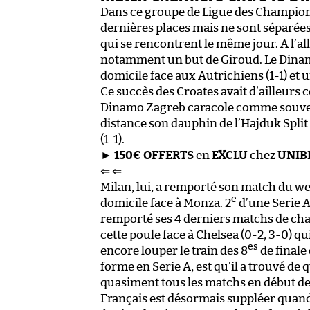
Dans ce groupe de Ligue des Champions
dernières places mais ne sont séparées
qui se rencontrent le même jour. A l’all
notamment un but de Giroud. Le Dinamo
domicile face aux Autrichiens (1-1) et un
Ce succès des Croates avait d’ailleurs c
Dinamo Zagreb caracole comme souvent
distance son dauphin de l’Hajduk Split 
(1-1).
►
150€ OFFERTS
en
EXCLU
chez
UNIB
⇐ ⇐
Milan, lui, a remporté son match du we
e
domicile face à Monza. 2
d’une Serie A 
remporté ses 4 derniers matchs de cha
cette poule face à Chelsea (0-2, 3-0) q
es
encore louper le train des 8
de finale
forme en Serie A, est qu’il a trouvé de q
quasiment tous les matchs en début de s
Français est désormais suppléer quand i