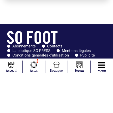
Abonnements
Contacts
La boutique SO PRESS
Mentions légales
Conditions générales d'utilisation
Publicité
Consentement RGPD
Recrutement
8
Joueurs en
Équipes en
tendance
tendance
Accueil
Actus
Boutique
Forum
Menu
Mohamed
Chelsea
Salah
Paris Saint-
Mykhailo
Germain
Mudryk
Bordeaux
Neymar
Olympique
Khalis Merah
lyonnais
Loïs Openda
FIFA
Moussa
Real Madrid