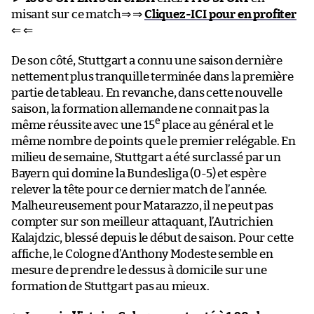
misant sur ce match⇒ ⇒
Cliquez-ICI pour en profiter
⇐ ⇐
De son côté, Stuttgart a connu une saison dernière
nettement plus tranquille terminée dans la première
partie de tableau. En revanche, dans cette nouvelle
saison, la formation allemande ne connait pas la
e
même réussite avec une 15
place au général et le
même nombre de points que le premier relégable. En
milieu de semaine, Stuttgart a été surclassé par un
Bayern qui domine la Bundesliga (0-5) et espère
relever la tête pour ce dernier match de l’année.
Malheureusement pour Matarazzo, il ne peut pas
compter sur son meilleur attaquant, l’Autrichien
Kalajdzic, blessé depuis le début de saison. Pour cette
affiche, le Cologne d’Anthony Modeste semble en
mesure de prendre le dessus à domicile sur une
formation de Stuttgart pas au mieux.