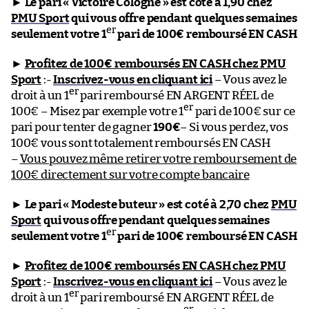
►
Le pari « Victoire Cologne » est coté à 1,90 chez
PMU Sport
qui vous offre pendant quelques semaines
er
seulement votre 1
pari de 100€ remboursé EN CASH
►
Profitez de 100€ remboursés EN CASH chez PMU
Sport
:-
Inscrivez-vous en cliquant ici
– Vous avez le
er
droit à un 1
pari remboursé EN ARGENT RÉEL de
er
100€ – Misez par exemple votre 1
pari de 100€ sur ce
pari pour tenter de gagner
190€
– Si vous perdez, vos
100€ vous sont totalement remboursés EN CASH
–
Vous pouvez même retirer votre remboursement de
100€ directement sur votre compte bancaire
►
Le pari « Modeste buteur » est coté à 2,70 chez
PMU
Sport
qui vous offre pendant quelques semaines
er
seulement votre 1
pari de 100€ remboursé EN CASH
►
Profitez de 100€ remboursés EN CASH chez PMU
Sport
:-
Inscrivez-vous en cliquant ici
– Vous avez le
er
droit à un 1
pari remboursé EN ARGENT RÉEL de