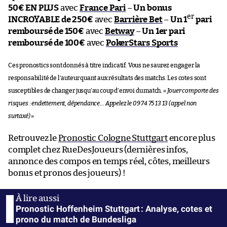
50€ EN PLUS
avec
France Pari
–
Un bonus
er
INCROYABLE de 250€
avec
Barrière Bet
–
Un 1
pari
remboursé de 150€
avec
Betway
–
Un 1er pari
remboursé de 100€
avec
PokerStars Sports
Ces pronostics sont donnés à titre indicatif. Vous ne saurez engager la
responsabilité de l’auteur quant aux résultats des matchs. Les cotes sont
susceptibles de changer jusqu’au coup d’envoi du match. «
Jouer comporte des
risques : endettement, dépendance… Appelez le 09 74 75 13 13 (appel non
surtaxé)
»
Retrouvez le
Pronostic Cologne Stuttgart
encore plus
complet chez RueDesJoueurs (dernières infos,
annonce des compos en temps réel, côtes, meilleurs
bonus et pronos des joueurs) !
Pronostic Hoffenheim Stuttgart : Analyse, cotes et
prono du match de Bundesliga