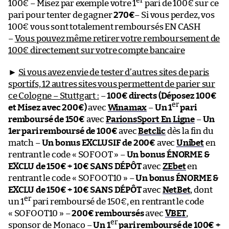
er
100€ – Misez par exemple votre 1
pari de 100€ sur ce
pari pour tenter de gagner
270€
– Si vous perdez, vos
100€ vous sont totalement remboursés EN CASH
–
Vous pouvez même retirer votre remboursement de
100€ directement sur votre compte bancaire
►
Si vous avez envie de tester d’autres sites de paris
sportifs, 12 autres sites vous permettent de parier sur
ce Cologne – Stuttgart :
–
100€ directs (Déposez 100€
er
et Misez avec 200€)
avec
Winamax
–
Un 1
pari
remboursé de 150€
avec
ParionsSport En Ligne
–
Un
1er pari remboursé de 100€
avec
Betclic
dès la fin du
match –
Un bonus EXCLUSIF de 200€
avec
Unibet
en
rentrant le code « SOFOOT » –
Un bonus ÉNORME &
EXCLU de 150€ + 10€ SANS DÉPÔT
avec
ZEbet
en
rentrant le code « SOFOOT10 » –
Un bonus ÉNORME &
EXCLU de 150€ + 10€ SANS DÉPÔT
avec
NetBet
, dont
er
un 1
pari remboursé de 150€, en rentrant le code
« SOFOOT10 » –
200€ remboursés
avec
VBET
,
er
sponsor de Monaco –
Un 1
pari remboursé de 100€ +