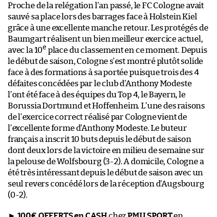
Proche de la relégation l’an passé, le FC Cologne avait
sauvé sa place lors des barrages face à Holstein Kiel
grâce à une excellente manche retour. Les protégés de
Baumgart réalisent un bien meilleur exercice actuel,
e
avec la 10
place du classement en ce moment. Depuis
le début de saison, Cologne s’est montré plutôt solide
face à des formations à sa portée puisque trois des 4
défaites concédées par le club d’Anthony Modeste
l’ont été face à des équipes du Top 4, le Bayern, le
Borussia Dortmund et Hoffenheim. L’une des raisons
de l’exercice correct réalisé par Cologne vient de
l’excellente forme d’Anthony Modeste. Le buteur
français a inscrit 10 buts depuis le début de saison
dont deux lors de la victoire en milieu de semaine sur
la pelouse de Wolfsbourg (3-2). A domicile, Cologne a
été très intéressant depuis le début de saison avec un
seul revers concédé lors de la réception d’Augsbourg
(0-2).
►
100€ OFFERTS en CASH
chez
PMU SPORT
en