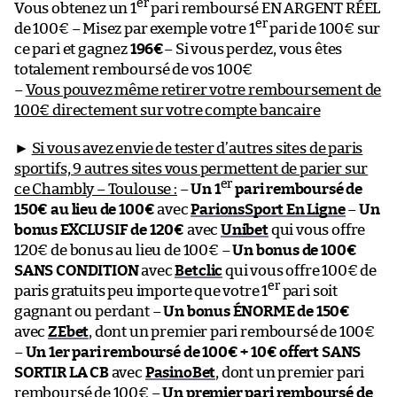
er
Vous obtenez un 1
pari remboursé EN ARGENT RÉEL
er
de 100€ – Misez par exemple votre 1
pari de 100€ sur
ce pari et gagnez
196€
– Si vous perdez, vous êtes
totalement remboursé de vos 100€
–
Vous pouvez même retirer votre remboursement de
100€ directement sur votre compte bancaire
►
Si vous avez envie de tester d’autres sites de paris
sportifs, 9 autres sites vous permettent de parier sur
er
ce Chambly – Toulouse :
–
Un 1
pari remboursé de
150€ au lieu de 100€
avec
ParionsSport En Ligne
–
Un
bonus EXCLUSIF de 120€
avec
Unibet
qui vous offre
120€ de bonus au lieu de 100€ –
Un bonus de 100€
SANS CONDITION
avec
Betclic
qui vous offre 100€ de
er
paris gratuits peu importe que votre 1
pari soit
gagnant ou perdant –
Un bonus ÉNORME de 150€
avec
ZEbet
, dont un premier pari remboursé de 100€
–
Un 1er pari remboursé de 100€ + 10€ offert SANS
SORTIR LA CB
avec
PasinoBet
, dont un premier pari
remboursé de 100€ –
Un premier pari remboursé de