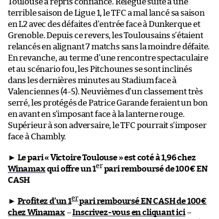
Toulouse a repris confiance. Relégué suite à une
terrible saison de Ligue 1, le TFC a mal lancé sa saison
en L2 avec des défaites d’entrée face à Dunkerque et
Grenoble. Depuis ce revers, les Toulousains s’étaient
relancés en alignant 7 matchs sans la moindre défaite.
En revanche, au terme d’une rencontre spectaculaire
et au scénario fou, les Pitchounes se sont inclinés
dans les dernières minutes au Stadium face à
Valenciennes (4-5). Neuvièmes d’un classement très
serré, les protégés de Patrice Garande feraient un bon
en avant en s’imposant face à la lanterne rouge.
Supérieur à son adversaire, le TFC pourrait s’imposer
face à Chambly.
►
Le pari « Victoire Toulouse » est coté à 1,96 chez
er
Winamax
qui offre un 1
pari remboursé de 100€ EN
CASH
er
►
Profitez d’un 1
pari remboursé EN CASH de 100€
chez Winamax
–
Inscrivez-vous en cliquant ici
–