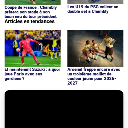
Les U19 du PSG collent un
Coupe de France : Chambly
double set à Chambly
prêtera son stade à son
bourreau du tour précédent
Articles en tendances
Et maintenant Suzuki : à quoi
Arsenal frappe encore avec
joue Paris avec ses
un troisième maillot de
gardiens ?
couleur jaune pour 2026-
2027