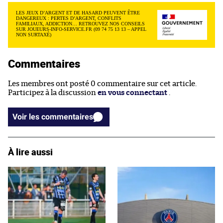
LES JEUX D’ARGENT ET DE HASARD PEUVENT ÊTRE
DANGEREUX : PERTES D’ARGENT, CONFLITS
FAMILIAUX, ADDICTION… RETROUVEZ NOS CONSEILS
SUR JOUEURS-INFO-SERVICE.FR (09 74 75 13 13 – APPEL
NON SURTAXÉ)
Commentaires
Les membres ont posté 0 commentaire sur cet article.
Participez à la discussion
en vous connectant
.
Voir les commentaires
À lire aussi