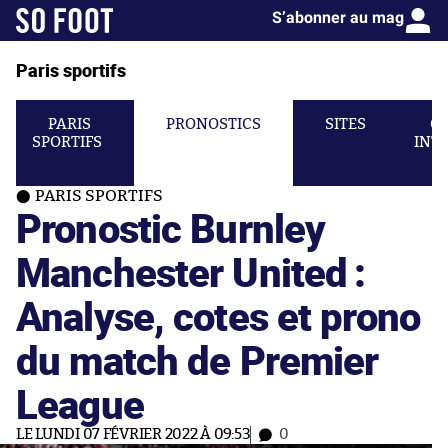
S’abonner au mag
Paris sportifs
PARIS
PRONOSTICS
SITES
C
SPORTIFS
INT
PARIS SPORTIFS
Pronostic Burnley
Manchester United :
Analyse, cotes et prono
du match de Premier
League
LE LUNDI 07 FÉVRIER 2022 À 09:53
0