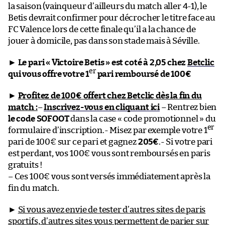
la saison (vainqueur d’ailleurs du match aller 4-1), le
Betis devrait confirmer pour décrocher le titre face au
FC Valence lors de cette finale qu’il a la chance de
jouer à domicile, pas dans son stade mais à Séville.
►
Le pari « Victoire Betis » est coté à 2,05 chez
Betclic
er
qui vous offre votre 1
pari remboursé de 100€
►
Profitez de 100€ offert chez Betclic dès la fin du
match :
–
Inscrivez-vous en cliquant ici
– Rentrez bien
le code SOFOOT
dans la case « code promotionnel » du
er
formulaire d’inscription.- Misez par exemple votre 1
pari de 100€ sur ce pari et gagnez
205€
.- Si votre pari
est perdant, vos 100€ vous sont remboursés en paris
gratuits !
– Ces 100€ vous sont versés immédiatement après la
fin du match.
►
Si vous avez envie de tester d’autres sites de paris
sportifs, d’autres sites vous permettent de parier sur