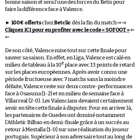
bonne saison et sera l’une des forces du Betis pour
faire la différence face à Valence.
►
100€ offerts
chez
Betclic
dès la fin du match⇒ ⇒
Cliquez ICI pour en profiter avec le code « SOFOOT »
⇐
⇐
De son côté, Valence mise tout sur cette finale pour
sauver sa saison. En effet, en Liga, Valence est calé en
e
milieu de tableau à la 10
place avec 13 points de retard
sur les places européennes. Après avoir connu une
période fructueuse avec 7 matchs sans la moindre
défaite, Valence reste sur deux contre-performances
face à Osasuna (1-2) et en milieu de semaine face à
Villarreal (2-0). Les Valencians devaient certainement
avoir en tête cette finale à disputer. Pour en arriver là,
les partenaires de Guedes ont dominé notamment
l’Athletic Bilbao en demi-finale grâce à un succès au
retour à Mestalla (1-0) sur une réalisation du joueur
portugais. Supérieur à son adversaire tout au long de