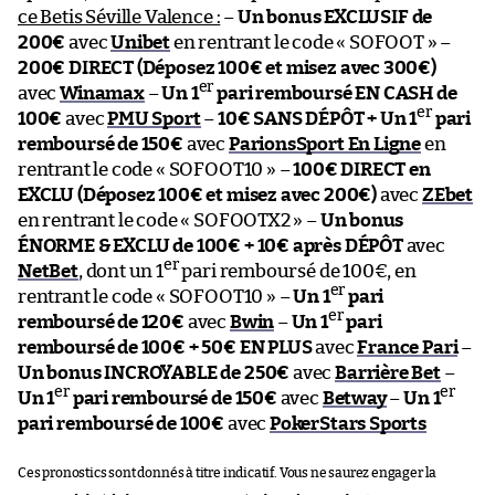
ce Betis Séville Valence :
–
Un bonus EXCLUSIF de
200€
avec
Unibet
en rentrant le code « SOFOOT » –
200€ DIRECT (Déposez 100€ et misez avec 300€)
er
avec
Winamax
–
Un 1
pari remboursé EN CASH de
er
100€
avec
PMU Sport
–
10€ SANS DÉPÔT + Un 1
pari
remboursé de 150€
avec
ParionsSport En Ligne
en
rentrant le code « SOFOOT10 » –
100€ DIRECT en
EXCLU (Déposez 100€ et misez avec 200€)
avec
ZEbet
en rentrant le code « SOFOOTX2 » –
Un bonus
ÉNORME & EXCLU de 100€ + 10€ après DÉPÔT
avec
er
NetBet
, dont un 1
pari remboursé de 100€, en
er
rentrant le code « SOFOOT10 » –
Un 1
pari
er
remboursé de 120€
avec
Bwin
–
Un 1
pari
remboursé de 100€ + 50€ EN PLUS
avec
France Pari
–
Un bonus INCROYABLE de 250€
avec
Barrière Bet
–
er
er
Un 1
pari remboursé de 150€
avec
Betway
–
Un 1
pari remboursé de 100€
avec
PokerStars Sports
Ces pronostics sont donnés à titre indicatif. Vous ne saurez engager la