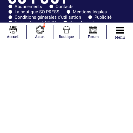
Abonnements
Contacts
La boutique SO PRESS
Mentions légales
Conditions générales d'utilisation
Publicité
Consentement RGPD
Recrutement
8
Joueurs en
Équipes en
tendance
tendance
Accueil
Actus
Boutique
Forum
Menu
Lionel Messi
Paris Saint-
Maghnes
Germain
Akliouche
Real Madrid
Mohamed
Olympique de
Salah
Marseille
Neymar
FIFA
Julián Álvarez
FC Barcelone
Ferrán Torres
Argentine
Kilian Corredor
Olympique
Franco
lyonnais
Mastantuono
AS Monaco
Orel Mangala
RC Strasbourg
Rio Mavuba
Trabzonspor