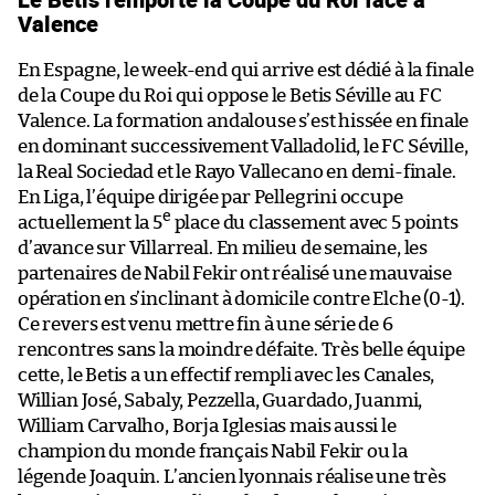
Valence
En Espagne, le week-end qui arrive est dédié à la finale
de la Coupe du Roi qui oppose le Betis Séville au FC
Valence. La formation andalouse s’est hissée en finale
en dominant successivement Valladolid, le FC Séville,
la Real Sociedad et le Rayo Vallecano en demi-finale.
En Liga, l’équipe dirigée par Pellegrini occupe
e
actuellement la 5
place du classement avec 5 points
d’avance sur Villarreal. En milieu de semaine, les
partenaires de Nabil Fekir ont réalisé une mauvaise
opération en s’inclinant à domicile contre Elche (0-1).
Ce revers est venu mettre fin à une série de 6
rencontres sans la moindre défaite. Très belle équipe
cette, le Betis a un effectif rempli avec les Canales,
Willian José, Sabaly, Pezzella, Guardado, Juanmi,
William Carvalho, Borja Iglesias mais aussi le
champion du monde français Nabil Fekir ou la
légende Joaquin. L’ancien lyonnais réalise une très