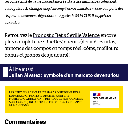
responsabilité de l’auteur quant aux résultats des matchs. Les cotes sont
susceptibles de changer jusqu’au coup d’envoi du match.
« Jouer comporte des
risques : endettement, dépendance… Appelez le 09 74 75 13 13 (appel non
surtaxé). »
Retrouvez le
Pronostic Betis Séville Valence
encore
plus complet chez RueDesJoueurs (dernières infos,
annonce des compos en temps réel, côtes, meilleurs
bonus et pronos des joueurs) !
Julián Alvarez : symbole d'un mercato devenu fou
LES JEUX D’ARGENT ET DE HASARD PEUVENT ÊTRE
DANGEREUX : PERTES D’ARGENT, CONFLITS
FAMILIAUX, ADDICTION… RETROUVEZ NOS CONSEILS
SUR JOUEURS-INFO-SERVICE.FR (09 74 75 13 13 – APPEL
NON SURTAXÉ)
Commentaires